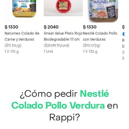
$ 1330
$ 2040
$ 1330
$ 
Naturnes Colado de
Great Value Plato Rojo
Nestlé Colado Pollo
Carne y Verduras
Biodegradable 17 cm
con Verduras
Bas
(
$11.56/g
)
(
$2049.70/und
)
(
$10.07/g
)
Del
1 X 115 g
1 Und
1 X 132 g
(
$4.
500
¿Cómo pedir
Nestlé
Colado Pollo Verdura
en
Rappi?