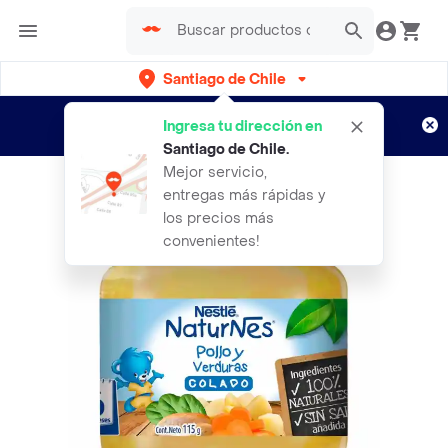
Santiago de Chile
Regístrate
¿Nuevo en Rappi?
y disfruta de
Ingresa tu dirección en
envíos gratis por semanas
Aplican TyC
Santiago de Chile
.
Mejor servicio,
entregas más rápidas y
los precios más
convenientes!