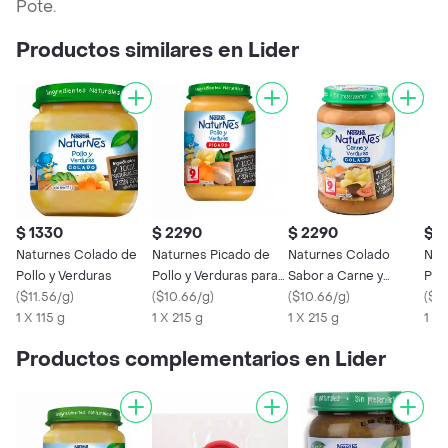
Pote.
Productos similares en Lider
$ 1330
$ 2290
$ 2290
$ 
Naturnes Colado de
Naturnes Picado de
Naturnes Colado
Nat
Pollo y Verduras
Pollo y Verduras para
Sabor a Carne y
Pol
(
$11.56/g
)
Bebés de 9 Meses
(
$10.66/g
)
Verduras
(
$10.66/g
)
(
$1
1 X 115 g
1 X 215 g
1 X 215 g
1 X 
Productos complementarios en Lider