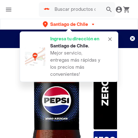
Santiago de Chile
Regístrate
¿Nuevo en Rappi?
y disfruta de
Ingresa tu dirección en
envíos gratis por semanas
Aplican TyC
Santiago de Chile
.
Mejor servicio,
entregas más rápidas y
los precios más
convenientes!