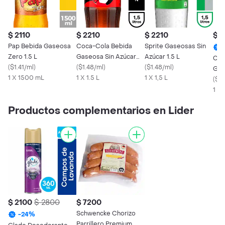
$ 2110
$ 2210
$ 2210
$ 
Pap Bebida Gaseosa
Coca-Cola Bebida
Sprite Gaseosas Sin
Zero 1.5 L
Gaseosa Sin Azúcar
Azúcar 1.5 L
Coc
(
$1.41/ml
)
1.5 L
(
$1.48/ml
)
(
$1.48/ml
)
Gas
1 X 1500 mL
1 X 1.5 L
1 X 1,5 L
(
$0
1 X 
Productos complementarios en Lider
$ 2100
$ 2800
$ 7200
Schwencke Chorizo
-
24
%
Parrillero Premium