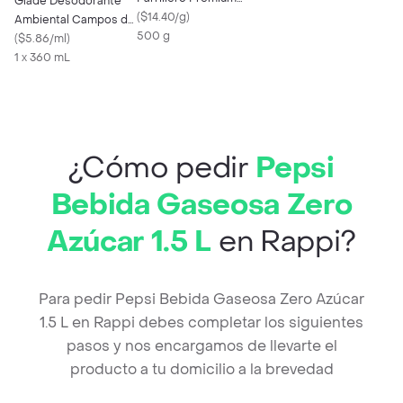
Glade Desodorante
Ahumado Natural
(
$14.40/g
)
Ambiental Campos de
500 g
Lavanda
(
$5.86/ml
)
1 x 360 mL
¿Cómo pedir
Pepsi
Bebida Gaseosa Zero
Azúcar 1.5 L
en Rappi?
Para pedir Pepsi Bebida Gaseosa Zero Azúcar
1.5 L en Rappi debes completar los siguientes
pasos y nos encargamos de llevarte el
producto a tu domicilio a la brevedad