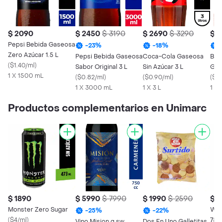
$ 2090
$ 2450
$ 3190
$ 2690
$ 3290
$ 
Pepsi Bebida Gaseosa
-
23
%
-
18
%
Zero Azúcar 1.5 L
Pepsi Bebida Gaseosa
Coca-Cola Gaseosa
Bil
(
$1.40/ml
)
Sabor Original 3 L
Sin Azúcar 3 L
Gas
1 X 1500 mL
(
$0.82/ml
)
(
$0.90/ml
)
(
$0
1 X 3000 mL
1 X 3 L
1 X 
Productos complementarios en Unimarc
$ 1890
$ 5990
$ 7990
$ 1990
$ 2590
$ 
Monster Zero Sugar
Whi
-
25
%
-
22
%
(
$4/ml
)
750
Vino Mision g sw
Dos En Uno Galletitas