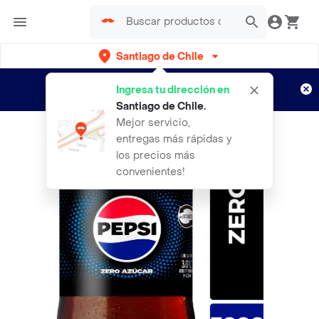
Santiago de Chile
Regístrate
¿Nuevo en Rappi?
y disfruta de
Ingresa tu dirección en
envíos gratis por semanas
Aplican TyC
Santiago de Chile
.
Mejor servicio,
entregas más rápidas y
los precios más
convenientes!