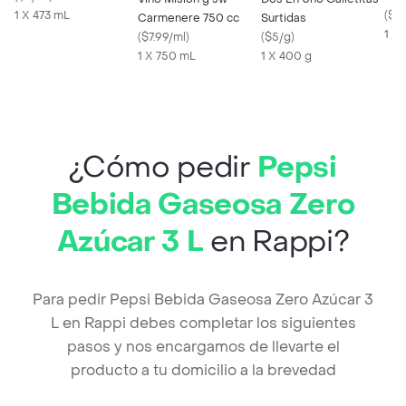
1 X 473 mL
(
$13
Carmenere 750 cc
Surtidas
1 X
(
$7.99/ml
)
(
$5/g
)
1 X 750 mL
1 X 400 g
¿Cómo pedir
Pepsi
Bebida Gaseosa Zero
Azúcar 3 L
en Rappi?
Para pedir Pepsi Bebida Gaseosa Zero Azúcar 3
L en Rappi debes completar los siguientes
pasos y nos encargamos de llevarte el
producto a tu domicilio a la brevedad