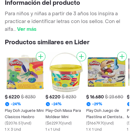
Información del producto
Para niños y niñas a partir de 3 años los inspira a
practicar e identificar letras con los sellos. Con el
alfa
...
Ver más
Productos similares en Lider
$ 6220
$ 8230
$ 6220
$ 8230
$ 16.680
$ 23.680
$ 
-
24
%
-
24
%
-
29
%
Play Doh Juguete Mini
Play-Doh Masa Para
Play Doh Juego de
Play Doh
Clasicos Hasbro
Moldear Mini
Plastilina el Dentista
Mol
(
$2076.57/und
)
(
$6229.70/und
)
Bromista
(
$16679.70/und
)
Surt
(
$18
1 X 3 Und
1 x 1 Und
1 X 1 Und
1 X 