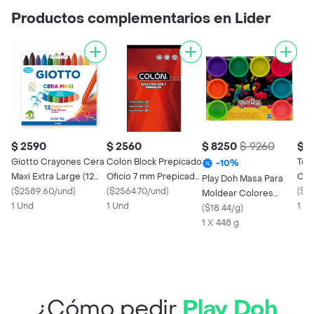
Productos complementarios en Lider
$ 2590
$ 2560
$ 8250
$ 9260
$ 1
Giotto Crayones Cera
Colon Block Prepicado
Tor
-
10
%
Maxi Extra Large (12
Oficio 7 mm Prepicado
Col
Play Doh Masa Para
Crayones) Caja
(
$2589.60/und
)
Blanco
(
$2564.70/und
)
(
$18
Moldear Colores
1 Und
1 Und
1 U
Surtidos Arco Iris
(
$18.44/g
)
1 X 448 g
¿Cómo pedir
Play Doh