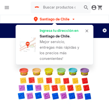
Santiago de Chile
Regístrate
¿Nuevo en Rappi?
y disfruta de
Ingresa tu dirección en
envíos gratis por semanas
Aplican TyC
Santiago de Chile
.
Mejor servicio,
entregas más rápidas y
los precios más
convenientes!