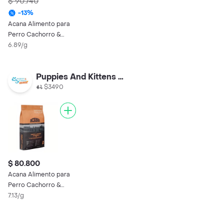
$ 90.740
-
13
%
Acana Alimento para
Perro Cachorro &
Junior
6.89/g
Puppies And Kittens Vitacura
$3490
$ 80.800
Acana Alimento para
Perro Cachorro &
Junior
7.13/g