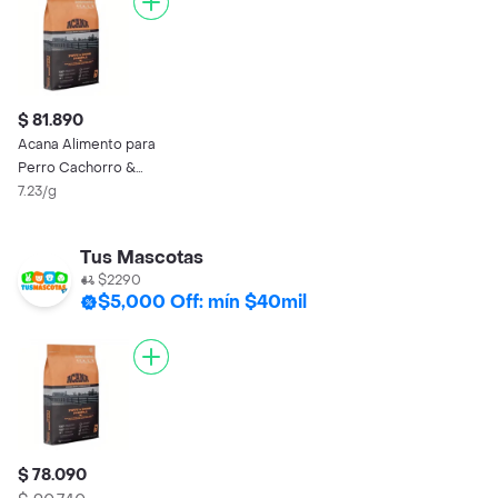
$ 81.890
Acana Alimento para
Perro Cachorro &
Junior
7.23/g
Tus Mascotas
$2290
$5,000 Off: mín $40mil
$ 78.090