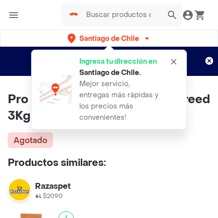
Santiago de Chile
Regístrate
¿Nuevo en Rappi?
y disfruta de
Ingresa tu dirección en
envíos gratis por semanas
Aplican TyC
Santiago de Chile
.
Mejor servicio,
entregas más rápidas y
Pro Plan Dog Puppy Medium Breed
los precios más
3Kg (915)
convenientes!
Agotado
Productos similares:
Razaspet
$2090