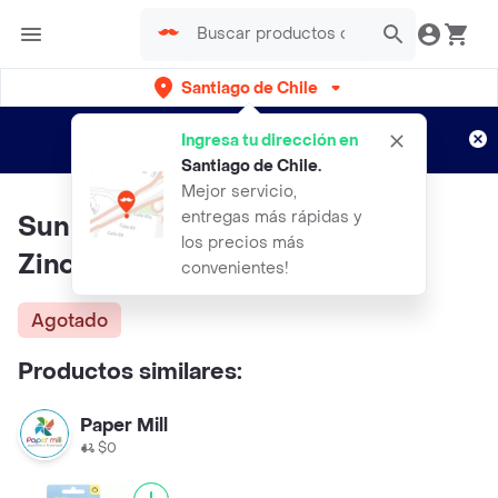
Santiago de Chile
Regístrate
¿Nuevo en Rappi?
y disfruta de
Ingresa tu dirección en
envíos gratis por semanas
Aplican TyC
Santiago de Chile
.
Mejor servicio,
entregas más rápidas y
Sun Bum Protector Solar Clear
los precios más
Zinc Oxide Spf 50 30 mL
convenientes!
Agotado
Productos similares:
Paper Mill
$0