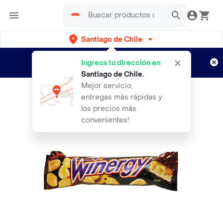
Santiago de Chile
Regístrate
¿Nuevo en Rappi?
y disfruta de
Ingresa tu dirección en
envíos gratis por semanas
Aplican TyC
Santiago de Chile
.
Mejor servicio,
entregas más rápidas y
los precios más
convenientes!