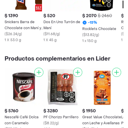
$ 1390
$ 520
$ 2070
$ 2460
$ 7
Snickers Barra de
Dos En Uno Turrón de
Roc
-
15
%
Chocolate con Maní y
Maní
Con
Rocklets Chocolate
Caramelo
(
$26.24/g
)
(
$11.68/g
)
(
$2
(
$13.82/g
)
1 X 53.0 g
1 X 45 g
1 x 
1 x 150 g
Productos complementarios en Lider
$ 5760
$ 3280
$ 1950
$ 1
Nescafé Café Dolca
PF Chorizo Parrillero
Great Value Chocolate
Lec
con Caramelo
(
$8.22/g
)
con Leche y Avellanas
Polv