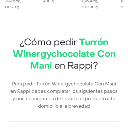
(
$33.87/g
)
400 g
(
$19.47/g
)
(
$5.
1 X 170 g
1 X 100 g
200
¿Cómo pedir
Turrón
Winergychocolate Con
Mani
en Rappi?
Para pedir Turrón Winergychocolate Con Mani
en Rappi debes completar los siguientes pasos
y nos encargamos de llevarte el producto a tu
domicilio a la brevedad