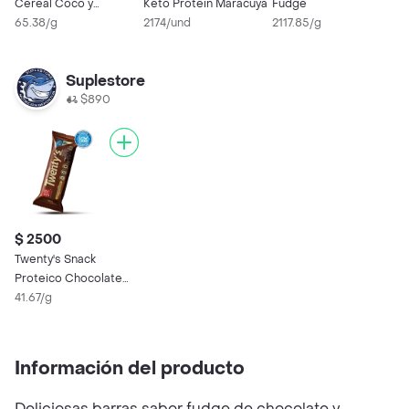
Cereal Coco y
Keto Protein Maracuyá
Fudge
Cer
Chocolate sin Azúcar
65.38/g
2174/und
2117.85/g
M
5
Añadida
Suplestore
$890
$ 2500
Twenty's Snack
Proteico Chocolate
Brownie
41.67/g
Información del producto
Deliciosas barras sabor fudge de chocolate y