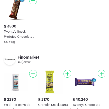
$ 3500
Twenty's Snack
Proteico Chocolate
Brownie
58.34/g
Finomarket
$3090
$ 2290
$ 2170
$ 40.240
$
Wild + Fit Barra de
Granolin Snack Barra
Twentys Chocolate
W