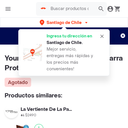
Santiago de Chile
Regístrate
¿Nuevo en Rappi?
y disfruta de
Ingresa tu dirección en
envíos gratis por semanas
Aplican TyC
Santiago de Chile
.
Mejor servicio,
entregas más rápidas y
Your Goal Chocolate Brownie Barra
los precios más
Proteina Twentys
convenientes!
Agotado
Productos similares:
La Vertiente De La Parva
$2490