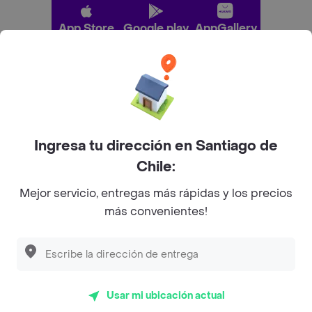
App Store
Google play
AppGallery
Pide tu comida favorita cerca de ti
Categorías
Ingresa tu dirección en Santiago de
Chile:
Únete a Rappi
Mejor servicio, entregas más rápidas y los precios
más convenientes!
Sobre Rappi
Descubre las
PROMOCIONES
que tenemos
para ti
Facebook
Twitter
Instagram
Usar mi ubicación actual
©
2026
Rappi Inc. All rights reserved.