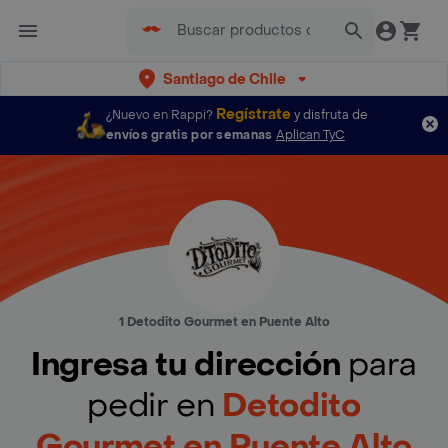
Santiago de Chile
Regístrate
¿Nuevo en Rappi?
y disfruta de
envíos gratis por semanas
Aplican TyC
1 Detodito Gourmet en Puente Alto
Ingresa tu dirección
para
pedir en
Detodito
Gourmet en Puente Alto