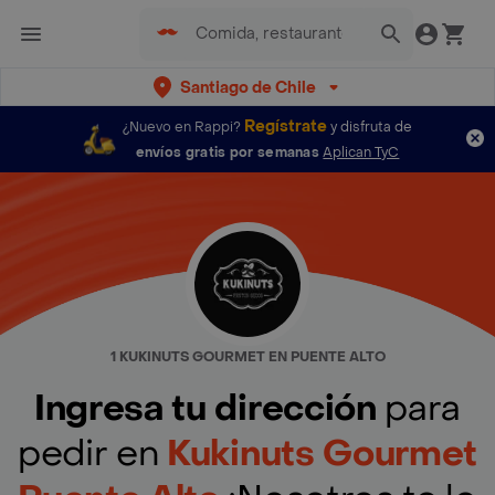
Santiago de Chile
Regístrate
¿Nuevo en Rappi?
y disfruta de
envíos gratis por semanas
Aplican TyC
1 KUKINUTS GOURMET EN PUENTE ALTO
Ingresa tu dirección
para
pedir en
Kukinuts Gourmet