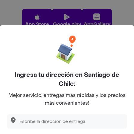
App Store
Google play
AppGallery
Pide tu comida favorita cerca de ti
Categorías
Ingresa tu dirección en Santiago de
Chile:
Únete a Rappi
Mejor servicio, entregas más rápidas y los precios
más convenientes!
Sobre Rappi
Descubre las
PROMOCIONES
que tenemos
para ti
Facebook
Twitter
Instagram