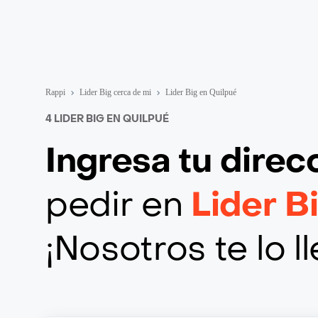
Rappi
Lider Big cerca de mi
Lider Big en Quilpué
4 LIDER BIG EN QUILPUÉ
Ingresa tu direc
pedir en
Lider B
¡Nosotros te lo 