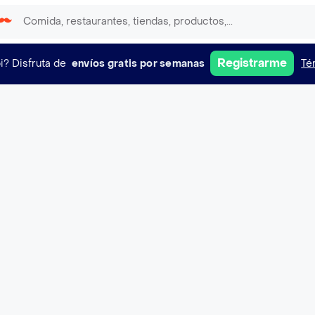
Registrarme
i?
Disfruta de
envíos gratis por semanas
Té