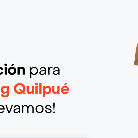
ción
para
ig Quilpué
llevamos!