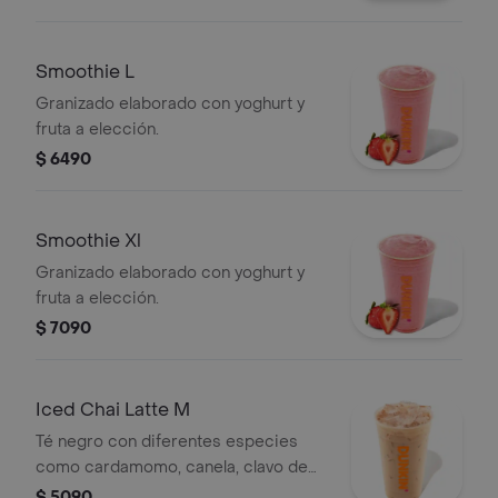
Smoothie L
Granizado elaborado con yoghurt y
fruta a elección.
$ 6490
Smoothie Xl
Granizado elaborado con yoghurt y
fruta a elección.
$ 7090
Iced Chai Latte M
Té negro con diferentes especies
como cardamomo, canela, clavo de
olor, vainilla, y anís, servido con hielo
$ 5090