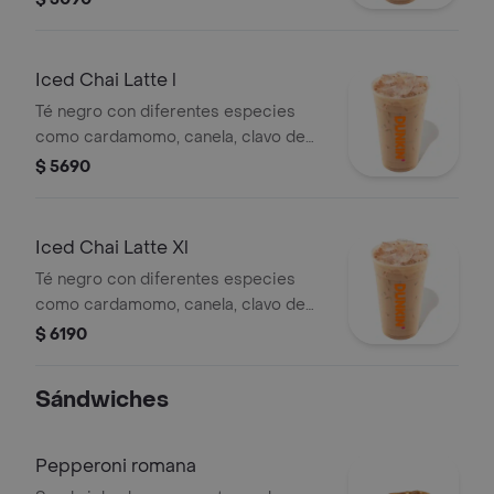
Iced Chai Latte l
Té negro con diferentes especies
como cardamomo, canela, clavo de
olor, vainilla, y anís, servido con hielo
$ 5690
Iced Chai Latte Xl
Té negro con diferentes especies
como cardamomo, canela, clavo de
olor, vainilla, y anís, servido con hielo
$ 6190
Sándwiches
Pepperoni romana