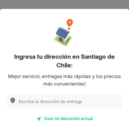
Donwich Jamón Queso
Jamón y queso derretido en donut
glaseada caliente.
$ 2590
otras Bebidas
Ingresa tu dirección en Santiago de
Chile:
Coca-cola 15 l
Mejor servicio, entregas más rápidas y los precios
Bebida.
más convenientes!
$ 2990
Agua vital 600 ml
Usar mi ubicación actual
Agua.
$ 2690