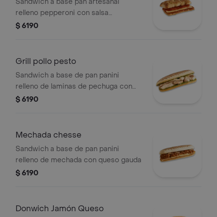
Sandwich a base pan artesanal
relleno pepperoni con salsa
pomodoro y queso gauda
$ 6190
Grill pollo pesto
Sandwich a base de pan panini
relleno de laminas de pechuga con
pesto, queso parmesano
$ 6190
Mechada chesse
Sandwich a base de pan panini
relleno de mechada con queso gauda
$ 6190
Donwich Jamón Queso