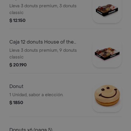
Dragon
Lleva 3 donuts premium, 3 donuts
classic
$ 12.150
Caja 12 donuts House of the
Dragon
Lleva 3 donuts premium, 9 donuts
classic
$ 20.190
Donut
1 Unidad, sabor a elección.
$ 1850
Donuts x6 (paga 5)