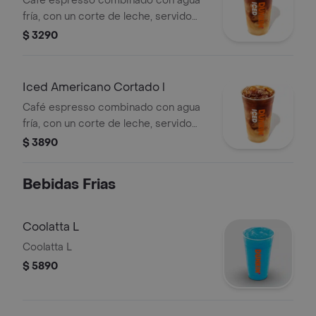
Café espresso combinado con agua
fría, con un corte de leche, servido
sobre hielo.
$ 3290
Iced Americano Cortado l
Café espresso combinado con agua
fría, con un corte de leche, servido
sobre hielo.
$ 3890
Bebidas Frias
Coolatta L
Coolatta L
$ 5890