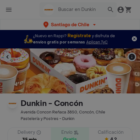
Santiago de Chile
Regístrate
¿Nuevo en Rappi?
y disfruta de
envíos gratis por semanas
Aplican TyC
Dunkin - Concón
Avenida Concon Reñaca 3850, Concón, Chile
Pastelería y Postres - Dunkin
Delivery
Envío
Calificación
Gratis
4.2
35 min