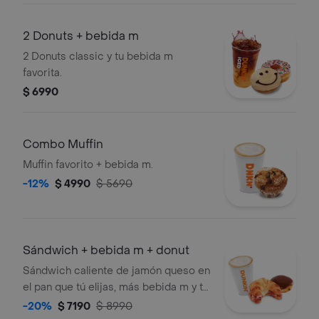
2 Donuts + bebida m
2 Donuts classic y tu bebida m
favorita.
$ 6990
Combo Muffin
Muffin favorito + bebida m.
-12%
$ 4990
$ 5690
Sándwich + bebida m + donut
Sándwich caliente de jamón queso en
el pan que tú elijas, más bebida m y tu
donut classic favorita!.
-20%
$ 7190
$ 8990