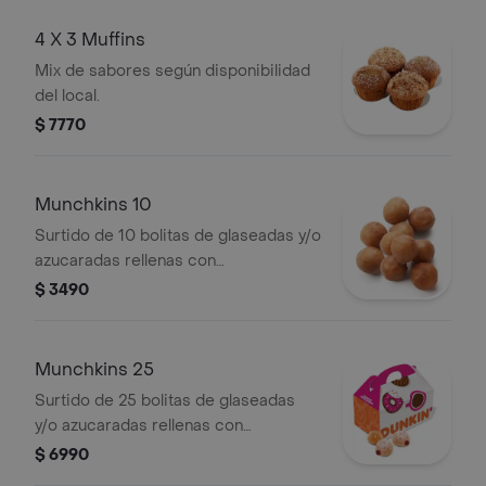
4 X 3 Muffins
Mix de sabores según disponibilidad
del local.
$ 7770
Munchkins 10
Surtido de 10 bolitas de glaseadas y/o
azucaradas rellenas con
manjar(Surtido puede variar según
$ 3490
disponibilidad del local).
Munchkins 25
Surtido de 25 bolitas de glaseadas
y/o azucaradas rellenas con
manjar(surtido puede variar según
$ 6990
disponibilidad del local). .