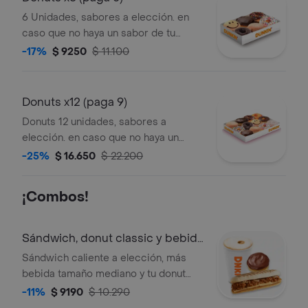
6 Unidades, sabores a elección. en
caso que no haya un sabor de tu
selección, se enviará uno de los 3
-17%
$ 9250
$ 11.100
sabores alternativos.
Donuts x12 (paga 9)
Donuts 12 unidades, sabores a
elección. en caso que no haya un
sabor de tu selección se enviara uno
-25%
$ 16.650
$ 22.200
de los 3 sabores alternativos.
¡Combos!
Sándwich, donut classic y bebida
m
Sándwich caliente a elección, más
bebida tamaño mediano y tu donut
favorita.
-11%
$ 9190
$ 10.290