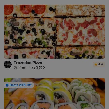
Trozados Pizza
4.4
14 min
·
$ 390
Hasta 20% Off