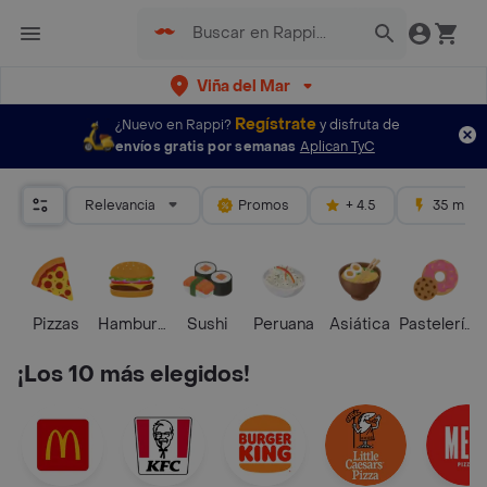
Viña del Mar
Regístrate
¿Nuevo en Rappi?
y disfruta de
envíos gratis por semanas
Aplican TyC
Relevancia
Promos
+ 4.5
35 mins
Pizzas
Hamburguesa
Sushi
Peruana
Asiática
Pastelería 
¡Los 10 más elegidos!