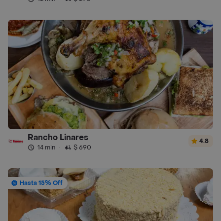
Rancho Linares
4.8
14 min
·
$ 690
Hasta 15% Off