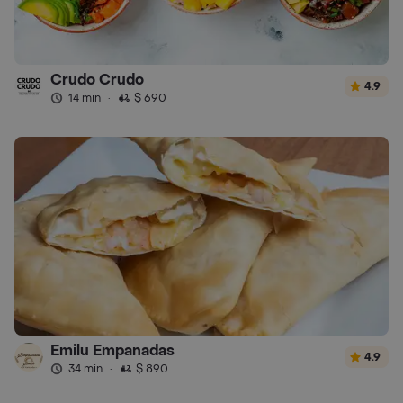
Crudo Crudo
4.9
14 min
·
$ 690
Emilu Empanadas
4.9
34 min
·
$ 890