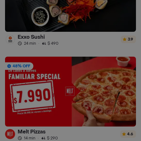
Exxo Sushi
3.9
24 min
·
$ 490
48% OFF
Melt Pizzas
4.6
14 min
·
$ 290