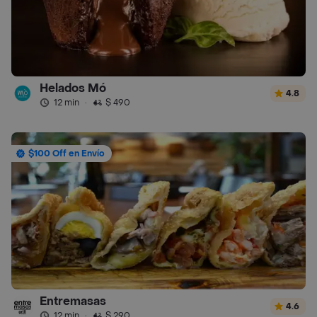
Helados Mó
4.8
12 min
·
$ 490
$100 Off en Envío
Entremasas
4.6
12 min
·
$ 290