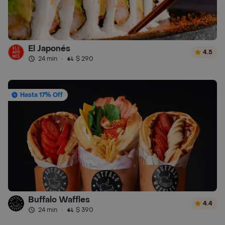
El Japonés
4.5
24 min
·
$ 290
Hasta 17% Off
Buffalo Waffles
4.4
24 min
·
$ 390