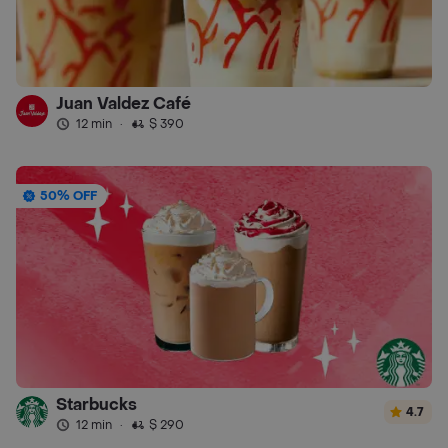
Juan Valdez Café
12 min
·
$ 390
50% OFF
Starbucks
4.7
12 min
·
$ 290