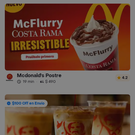
Mcdonald's Postre
4.2
19 min
·
$ 490
$100 Off en Envío