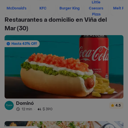
Little
McDonald's
KFC
Burger King
Caesars
Melt Piz
Pizza
Restaurantes a domicilio en Viña del
Mar
(30)
Hasta 43% Off
Dominó
4.5
12 min
·
$ 390