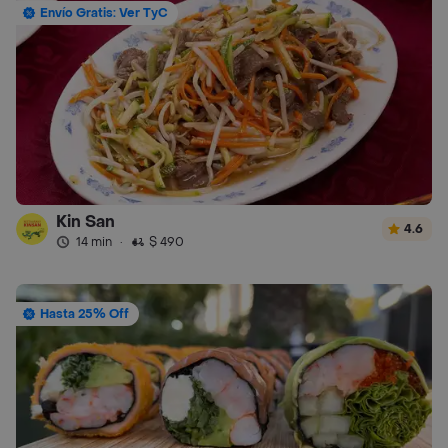
Envío Gratis: Ver TyC
Kin San
4.6
14 min
·
$ 490
Hasta 25% Off