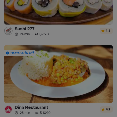
Sushi 277
4.5
24 min
·
$ 690
Hasta 20% Off
Dina Restaurant
4.9
25 min
·
$ 1090