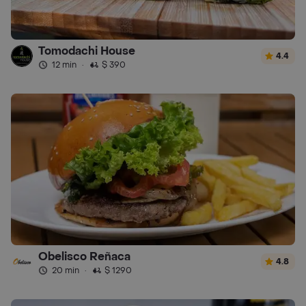
Tomodachi House
4.4
12 min
·
$ 390
Obelisco Reñaca
4.8
20 min
·
$ 1290