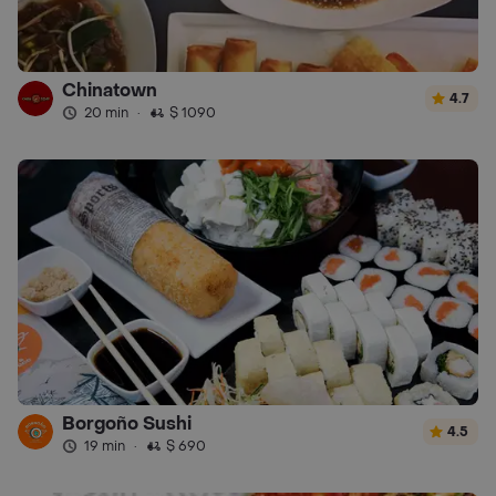
Chinatown
4.7
20 min
·
$ 1090
Borgoño Sushi
4.5
19 min
·
$ 690