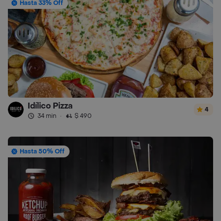
Hasta 33% Off
Idílico Pizza
4
34 min
·
$ 490
Hasta 50% Off