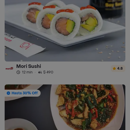
Mori Sushi
4.8
12 min
·
$ 490
Hasta 30% Off