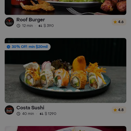
Roof Burger
4.6
12 min
·
$ 390
30% Off: mín $20mil
Costa Sushi
4.8
40 min
·
$ 1290