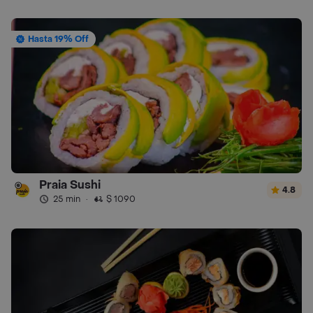
Hasta 19% Off
Praia Sushi
4.8
25 min
·
$ 1090