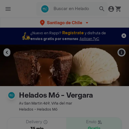
Santiago de Chile
Regístrate
¿Nuevo en Rappi?
y disfruta de
envíos gratis por semanas
Aplican TyC
Helados Mó - Vergara
Av San Martin 469, Viña del mar
Helados - Helados Mó
Delivery
Envío
Gratis
35 min