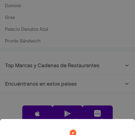
Dominó
Gras
Palacio Danubio Azul
Pronto Sándwich
Top Marcas y Cadenas de Restaurantes
Encuéntranos en estos países
App Store
Google play
AppGallery