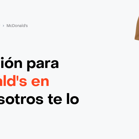
r
McDonald's
ción
para
d's en
otros te lo