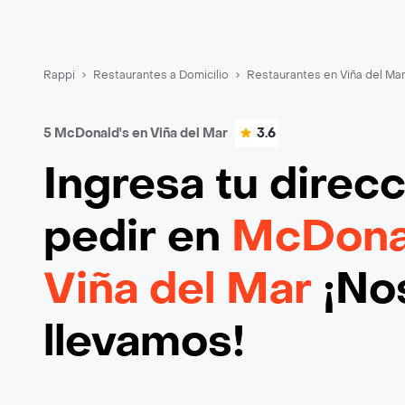
Rappi
Restaurantes a Domicilio
Restaurantes en Viña del Ma
5 McDonald's en Viña del Mar
3.6
Ingresa tu direc
pedir en
McDonal
Viña del Mar
¡Nos
llevamos!