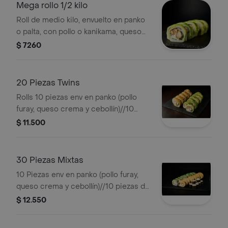
(roll relleno kanikama, queso crema y
Mega rollo 1/2 kilo
palta)./10 piezas california (roll relleno
Roll de medio kilo, envuelto en panko
palmito, queso crema y palta)./10
o palta, con pollo o kanikama, queso
piezas envueltas en nori tempurizado
crema y cebollín. . -imagen
$ 7260
(roll relleno pollo furay, queso crema y
referencial-
cebollín)./10 piezas envueltas en
queso crema (roll relleno camarón,
20 Piezas Twins
cebollín y palta).
Rolls 10 piezas env en panko (pollo
furay, queso crema y cebollín)//10
piezas env en palta (pollo furay , queso
$ 11.500
crema y cebollín).
30 Piezas Mixtas
10 Piezas env en panko (pollo furay,
queso crema y cebollín)//10 piezas de
california (kanikama, queso crema y
$ 12.550
palta)//10 piezas de hosomaki (roll
pequeño con queso crema).