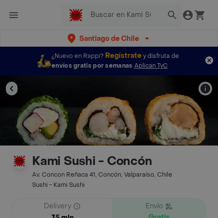
Santiago de Chile
Regístrate
¿Nuevo en Rappi?
y disfruta de
envíos gratis por semanas
Aplican TyC
Kami Sushi - Concón
Av. Concon Reñaca 41, Concón, Valparaíso, Chile
Sushi - Kami Sushi
Delivery
Envío
Gratis
35 min