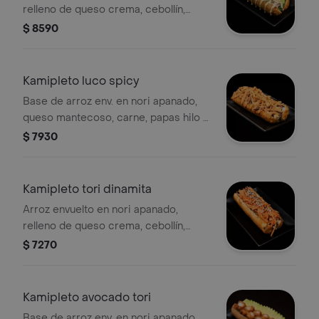
relleno de queso crema, cebollín,
camarón, palta y salsa acevichada.
$ 8590
Kamipleto luco spicy
Base de arroz env. en nori apanado,
queso mantecoso, carne, papas hilo y
salsa spicy..
$ 7930
Kamipleto tori dinamita
Arroz envuelto en nori apanado,
relleno de queso crema, cebollín,
pollo, ensalada dinamita y sésamo.
$ 7270
Kamipleto avocado tori
Base de arroz env. en nori apanado,