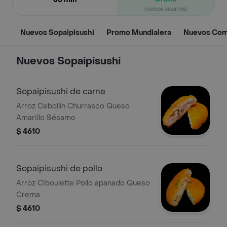
(nuevos usuarios)
Nuevos Sopaipisushi
Promo Mundialera
Nuevos Co
Nuevos Sopaipisushi
Sopaipisushi de carne
Arroz Cebollín Churrasco Queso
Amarillo Sésamo
$ 4610
Sopaipisushi de pollo
Arroz Ciboulette Pollo apanado Queso
Crema
$ 4610