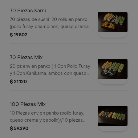
Palmito, Ambos llevan queso crema y
palta) 10 pz env en nori tempurizado
70 Piezas Kami
(Choclo, Champiñón y Queso crema)
70 piezas de sushi: 20 rolls en panko
10 pz de Hosomaki (Roll pequeño con
(pollo furay, champiñón, queso crema,
queso crema)
cebollín), 20 california (kanikama,
$ 19.802
palmito, palta), 20 hosomaki (queso
crema) y 10 tori furay (pollo apanado).
70 Piezas Mix
20 pz env en panko ( 1 Con Pollo Furay
y 1 Con Kanikama, ambos con queso
crema y cebollín) 10 pz env en palta
$ 21.120
(Con pollo furay, queso crema y
cebollín) 20 pz california ( 1 con
kanikama y 1 con palmito, ambos con
100 Piezas Mix
queso crema y cebollín) 20 pz (Roll
10 Piezas env en panko (pollo furay,
pequeño con queso crema)
queso crema y cebolín)//10 piezas
env en panko (kanikama, queso crema
$ 59.290
y cebolín)//10 piezas env en palta