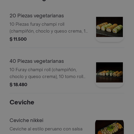
20 Piezas vegetarianas
10 Piezas furay champi roll
(champiñón, choclo y queso crema, 10
piezas env en palta (palmito, queso
$ 11.500
crema, cebollín).
40 Piezas vegetarianas
10 Furay champi roll (champiñón,
choclo y queso crema), 10 tomo roll
env. en palta (choclo, palmito y queso
$ 18.480
crema), 10 california yasai (palmito,
queso crema y palta), 10 california
Ceviche
tomo (choclo, cebollín y palta).
Ceviche nikkei
Ceviche al estilo peruano con salsa