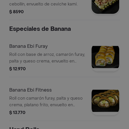
cebollín, envuelto de ceviche kami.
$ 8590
Especiales de Banana
Banana Ebi Furay
Roll con base de arroz, camarón furay,
palta y queso crema, envuelto en
platano frito.
$ 12.970
Banana Ebi Fitness
Roll con camarón furay, palta y queso
crema, platano frito, envuelto en
panko.
$ 13.770