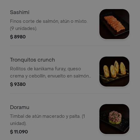
Sashimi
Finos corte de salmón, atún o mixto.
(9 unidades).
$ 8980
Tronquitos crunch
Rollitos de kanikama furay, queso
crema y cebollín, envuelto en salmón
furay y bañado en salsa haze. (4
$ 9380
unidades).
Doramu
Timbal de atún macerado y palta. (1
unidad).
$ 11.090