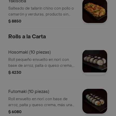
Yakisoba
Salteado de tallarín chino con pollo o
camarón y verduras, producto sin
opción de agregar o cambiar sus
$ 8850
ingredientes bases.
Rolls a la Carta
Hosomaki (10 piezas)
Roll pequeño envuelto en nori con
base de arroz, palta o queso crema,
más una proteína o verdura a
$ 4230
elección.
Futomaki (10 piezas)
Roll envuelto en nori con base de
arroz, palta y queso crema, más una
proteína o verdura a elección.
$ 6080