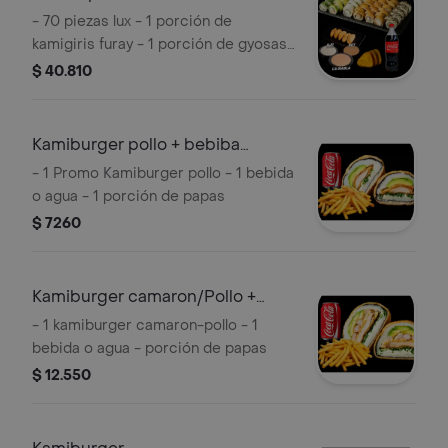
- 70 piezas lux - 1 porción de
kamigiris furay - 1 porción de gyosas
pollo - 1 bebida de 1,5 lts - 1 trilogía de
$ 40.810
salsas
Kamiburger pollo + bebiba
+papas
- 1 Promo Kamiburger pollo - 1 bebida
o agua - 1 porción de papas
$ 7260
Kamiburger camaron/Pollo +
Bebida + papa
- 1 kamiburger camaron-pollo - 1
bebida o agua - porción de papas
$ 12.550