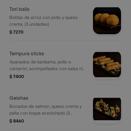
Tori balls
Bolitas de arroz con pollo y queso
crema. (3 unidades).
$ 7270
Tempura sticks
Apanados de kanikama, pollo o
camarón, acompañados con salsa nin
niku. (5 unidades).la forma del
$ 7400
producto puede cambiar según la
proteína (tamaño).
Geishas
Bocados de salmón, queso crema y
palta con toque acevichado (5
unidades).
$ 8460