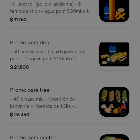
-1 Hand roll (pollo o kanikama) - 3
tempura stick - agua pcm 500ml o 1
bebida en lata - 1 salsa acevichada
$ 11.760
Promo para dos
- 30 piezas mix - 5 unid gyozas de
pollo - 2 aguas pcm 500ml o 2
bebidas en lata- 1 salsa acevichada
$ 21.800
Promo para tres
- 40 piezas mix - 1 porción de
kaminiris - 1 bebida de 1,5lts -
triología de salsas
$ 26.350
Promo para cuatro