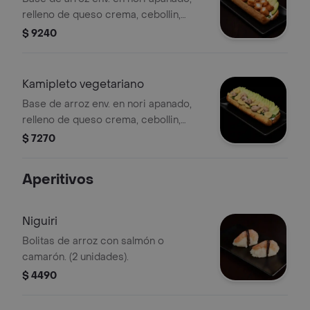
relleno de queso crema, cebollin,
pollo y palta.
$ 9240
Kamipleto vegetariano
Base de arroz env. en nori apanado,
relleno de queso crema, cebollin,
choclo, champiñon y palta.
$ 7270
Aperitivos
Niguiri
Bolitas de arroz con salmón o
camarón. (2 unidades).
$ 4490