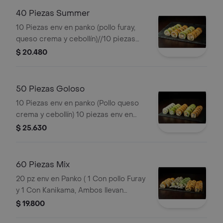
cebollín)//10 piezas env en panko
40 Piezas Summer
(palmito, queso crema y cebollín).
10 Piezas env en panko (pollo furay,
queso crema y cebollín)//10 piezas
env en panko (kanikama, queso crema
$ 20.480
y cebollín)//10 piezas env en palta
(camarón, queso crema y cebollín)//10
piezas env en palta (pollo furay, queso
50 Piezas Goloso
crema y cebollín).
10 Piezas env en panko (Pollo queso
crema y cebollín) 10 piezas env en
panko (kanikama, queso crema y
$ 25.630
cebollín) 10 piezas env en palta (pollo
furay, queso crema y cebollín) 10
piezas env en palta (palmito, queso
60 Piezas Mix
crema y cebollín) 10 piezas env en
20 pz env en Panko ( 1 Con pollo Furay
queso crema (camarón, queso crema
y 1 Con Kanikama, Ambos llevan
y palta).
Queso Crema y Cebollin) 20 pz env en
$ 19.800
California ( 1 con Kanikama y 1 con