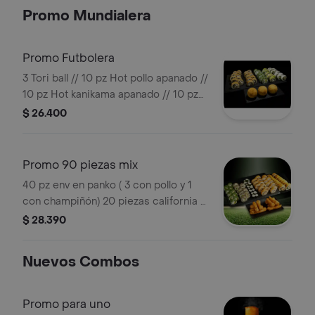
Promo Mundialera
Promo Futbolera
3 Tori ball // 10 pz Hot pollo apanado //
10 pz Hot kanikama apanado // 10 pz
Epecial pollo palta // 10 pz special
$ 26.400
camarón queso // 10 pz california
palmito ciboulette
Promo 90 piezas mix
40 pz env en panko ( 3 con pollo y 1
con champiñón) 20 piezas california (1
con kanikama y 1 con palmito). 20
$ 28.390
piezas hosomaki (roll pequeño con
queso crema). 10 tiras de pollo fura
Nuevos Combos
apanado
Promo para uno