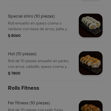
elección.
Special shiro (10 piezas)
Roll envuelto en queso crema o
rainbow con base de arroz, palta y
cebollín, más una proteína o verdura a
$ 8060
elección.
Hot (10 piezas)
Roll de 10 piezas envuelto en panko,
con arroz, cebollín, queso crema y
opción de proteína o verdura.
$ 7800
Rolls Fitness
Fer fitness (10 piezas)
Roll de 10 piezas con pollo furay,