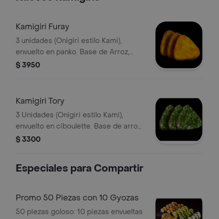
Kamigiri Furay
3 unidades (Onigiri estilo Kami),
envuelto en panko. Base de Arroz,
relleno de queso crema y pollo (sin
$ 3950
nori).
Kamigiri Tory
3 Unidades (Onigiri estilo Kami),
envuelto en ciboulette. Base de arroz,
relleno de queso crema y pollo (sin
$ 3300
nori).
Especiales para Compartir
Promo 50 Piezas con 10 Gyozas
50 piezas goloso: 10 piezas envueltas