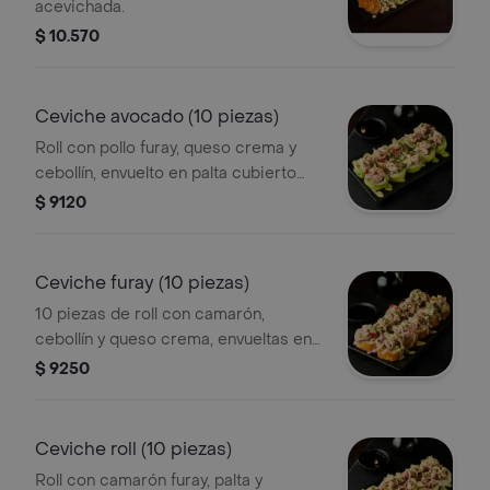
acevichada.
$ 10.570
Ceviche avocado (10 piezas)
Roll con pollo furay, queso crema y
cebollín, envuelto en palta cubierto
con ceviche kami.
$ 9120
Ceviche furay (10 piezas)
10 piezas de roll con camarón,
cebollín y queso crema, envueltas en
panko y cubiertas con ceviche.
$ 9250
Ceviche roll (10 piezas)
Roll con camarón furay, palta y