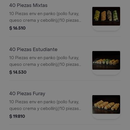
40 Piezas Mixtas
10 Piezas env en panko (pollo furay,
queso crema y cebollín)//10 piezas
env en palta (pollo furay , queso crema
$ 16.510
y cebollín)//10 piezas de california
(palmito, queso crema y palta)//10
piezas de california (kanikama, queso
40 Piezas Estudiante
crema y palta).
10 Piezas env en panko (pollo furay,
queso crema y cebollín)//10 piezas
env en panko (kanikama, queso crema
$ 14.530
y cebollín)//10 piezas de california
(palmito, queso crema y palta)//10
piezas de hosomaki (roll pequeño con
40 Piezas Furay
queso crema). .
10 Piezas env en panko (pollo furay,
queso crema y cebollín)//10 piezas
env en panko (kanikama, queso crema
$ 19.810
y cebollín)// 10 piezas env en panko
(salmón furay, queso crema y