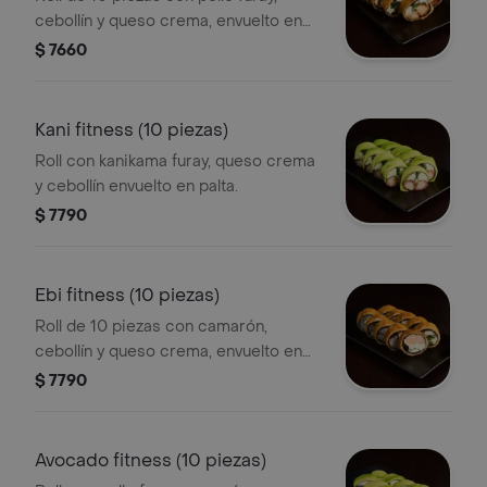
cebollín y queso crema, envuelto en
nori tempurizado. Sin opción de
$ 7660
modificar ingredientes.
Kani fitness (10 piezas)
Roll con kanikama furay, queso crema
y cebollín envuelto en palta.
$ 7790
Ebi fitness (10 piezas)
Roll de 10 piezas con camarón,
cebollín y queso crema, envuelto en
nori tempurizado. Sin opción de
$ 7790
modificar ingredientes.
Avocado fitness (10 piezas)