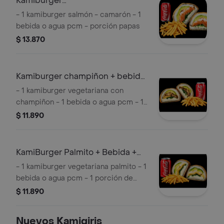
Kamiburger
camarón/Salmón+bebida+papas
- 1 kamiburger salmón - camarón - 1
bebida o agua pcm - porción papas
$ 13.870
Kamiburger champiñon + bebida
+ papas
- 1 kamiburger vegetariana con
champiñon - 1 bebida o agua pcm - 1
porción de papas
$ 11.890
KamiBurger Palmito + Bebida +
Papas
- 1 kamiburger vegetariana palmito - 1
bebida o agua pcm - 1 porción de
papas
$ 11.890
Nuevos Kamigiris