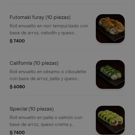
Futomaki furay (10 piezas)
Roll envuelto en nori tempurizado con
base de arroz, cebollín y queso
crema, más una proteína o verdura a
$ 7400
elección.
California (10 piezas)
Roll envuelto en sésamo o ciboulette
con base de arroz, palta y queso
crema más una proteína o verdura a
$ 6080
elección.
Special (10 piezas)
Roll envuelto en palta o salmón con
base de arroz, queso crema y
cebollín, más una proteína o verdura a
$ 7400