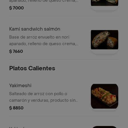
apanado, relleno de queso crema,
cebollín y pollo furay
$ 7000
Kami sandwich salmón
Base de arroz envuelto en nori
apanado, relleno de queso crema,
cebollín y salmón.
$ 7660
Platos Calientes
Yakimeshi
Salteado de arroz con pollo o
camarón y verduras, producto sin
opción de agregar o cambiar sus
$ 8850
ingredientes bases.