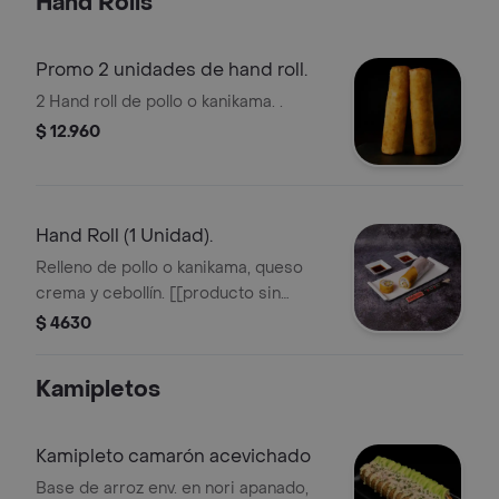
Hand Rolls
Promo 2 unidades de hand roll.
2 Hand roll de pollo o kanikama. .
$ 12.960
Hand Roll (1 Unidad).
Relleno de pollo o kanikama, queso
crema y cebollín. [[producto sin
opción de agregar o cambiar sus
$ 4630
ingredientes bases]].
Kamipletos
Kamipleto camarón acevichado
Base de arroz env. en nori apanado,