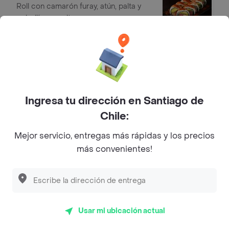
Roll con camarón furay, atún, palta y
cebollín envuelto en queso con
merquen.
$ 9380
Sake fitness (10 piezas)
Roll con salmón furay, cebollín y palta
envuelto en queso crema.
Ingresa tu dirección en Santiago de
$ 9780
Chile:
Mejor servicio, entregas más rápidas y los precios
Rolls Kami
más convenientes!
Trini almond (10 piezas)
Roll con pollo teriyaki, queso crema y
palta envuelto en almendras y salsa
unagui.
$ 7270
Usar mi ubicación actual