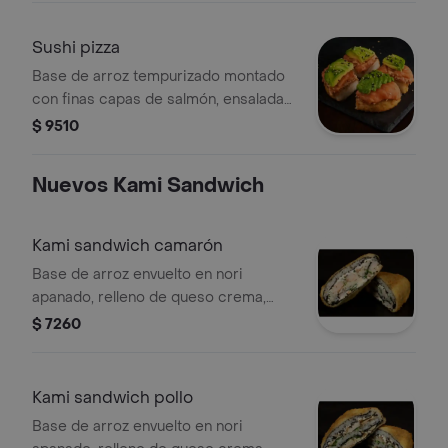
Sushi pizza
Base de arroz tempurizado montado
con finas capas de salmón, ensalada
dinamita, palta y toques de sésamo.,
$ 9510
producto sin opción de agregar o
cambiar sus ingredientes bases.
Nuevos Kami Sandwich
Kami sandwich camarón
Base de arroz envuelto en nori
apanado, relleno de queso crema,
cebollín y camarón.
$ 7260
Kami sandwich pollo
Base de arroz envuelto en nori