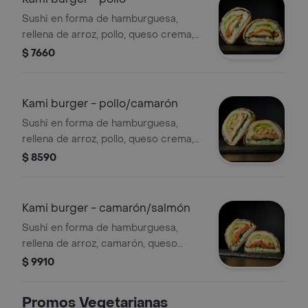
Sushi en forma de hamburguesa,
rellena de arroz, pollo, queso crema,
cebollín, palta y alga nori. env. en
$ 7660
panko.
Kami burger - pollo/camarón
Sushi en forma de hamburguesa,
rellena de arroz, pollo, queso crema,
cebollín, palta, camarón y alga nori.
$ 8590
env. en panko.
Kami burger - camarón/salmón
Sushi en forma de hamburguesa,
rellena de arroz, camarón, queso
crema, cebollín, palta, salmón y alga
$ 9910
nori. env. en panko.
Promos Vegetarianas