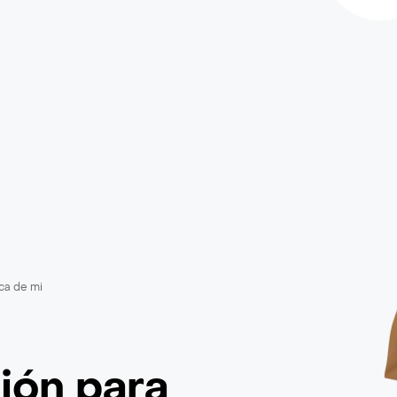
ca de mi
ción
para