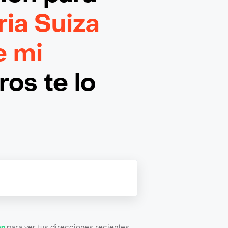
ria Suiza
e mi
os te lo
ón
para ver tus direcciones recientes