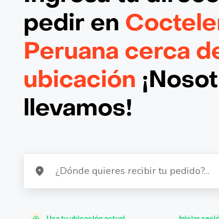
pedir en
Coctele
Peruana cerca d
ubicación
¡Nosotr
llevamos!
Usa tu ubicación actual
Iniciar sesi