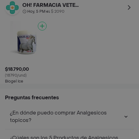
OH! FARMACIA VETERINARIA
Hoy, 5 PM
$ 2090
•
$18.790,00
(18790/und)
Biogel Ice
Preguntas frecuentes
¿En dónde puedo comprar Analgesicos
topicos?
¿Cúales son los 5 Productos de Analgesicos