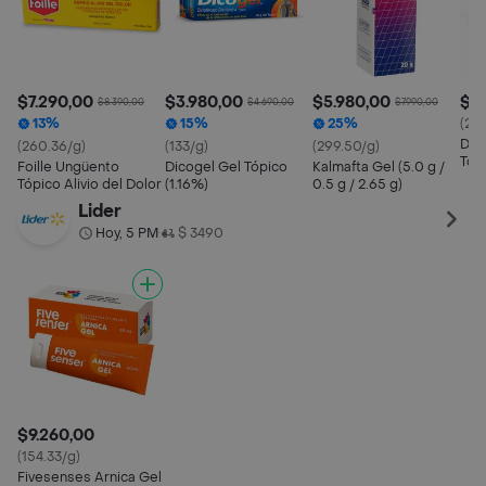
$7.290,00
$3.980,00
$5.980,00
$2
$8.390,00
$4.690,00
$7.990,00
13%
15%
25%
(26
Dic
(260.36/g)
(133/g)
(299.50/g)
Topi
Foille Ungüento
Dicogel Gel Tópico
Kalmafta Gel (5.0 g /
Tópico Alivio del Dolor
(1.16%)
0.5 g / 2.65 g)
Lider
Hoy, 5 PM
$ 3490
•
$9.260,00
(154.33/g)
Fivesenses Arnica Gel