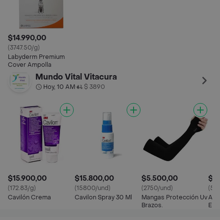
$14.990,00
(3747.50/g)
Labyderm Premium
Cover Ampolla
Mundo Vital Vitacura
Hoy, 10 AM
$ 3890
•
$15.900,00
$15.800,00
$5.500,00
$17
(172.83/g)
(15800/und)
(2750/und)
(59
Cavilón Crema
Cavilon Spray 30 Ml
Mangas Protección Uv
Ace
Brazos.
Esc
Lino