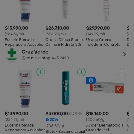
$13.990,00
$26.310,00
$29.990,00
$13
(254.37/ml)
(526.20/ml)
(749.75/ml)
(34.
Eucerin Pomada
Crema Difesa Sterile
Uriage Crema
Duc
Reparadora Aquaphor
Calma E Hidrata 50ml
Toléderm Control
Der
Ligera
Sua
Cruz Verde
16 min o prog.
$ 2490
•
$13.990,00
$3.000,00
$15.140,00
$21
$4.290,00
(254.37/ml)
30%
(605.60/g)
(14
Eucerin Pomada
Xinder Dermatologia
Mar
(705.89/g)
Reparadora Aquaphor
Cuidado Piel
Fla
Blistex Bálsamo Labial