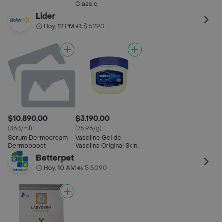
Ung.0.05%
Classic
Lider
Hoy, 12 PM
$ 5290
•
$10.890,00
$3.190,00
(363/ml)
(75.96/g)
Serum Dermocream
Vaseline Gel de
Dermoboost
Vaselina Original Skin
Jelly
Betterpet
Hoy, 10 AM
$ 5090
•