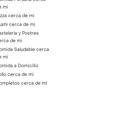
e mi
izza cerca de mi
ushi cerca de mi
astelería y Postres
erca de mi
omida Saludable cerca
e mi
omida a Domicilio
ollo cerca de mi
ompletos cerca de mi