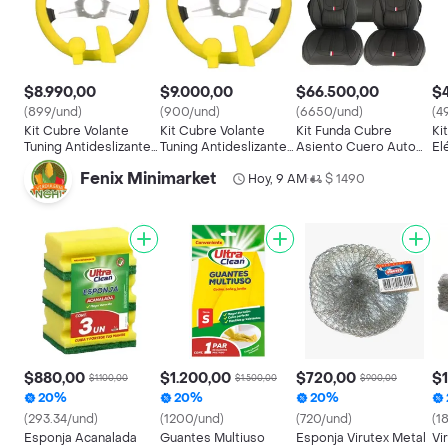
$8.990,00
$9.000,00
$66.500,00
$4
(899/und)
(900/und)
(6650/und)
(4
Kit Cubre Volante
Kit Cubre Volante
Kit Funda Cubre
Ki
Tuning Antideslizante
Tuning Antideslizante
Asiento Cuero Auto
El
Silicón Palanca Pomo
Silicón Palanca Pomo
Premium Almoadilla 11
Un
Fenix Minimarket
Hoy, 9 AM
Piezas
$ 1490
•
$880,00
$1.200,00
$720,00
$1
$1.100,00
$1.500,00
$900,00
20%
20%
20%
(293.34/und)
(1200/und)
(720/und)
(1
Esponja Acanalada
Guantes Multiuso
Esponja Virutex Metal
Vi