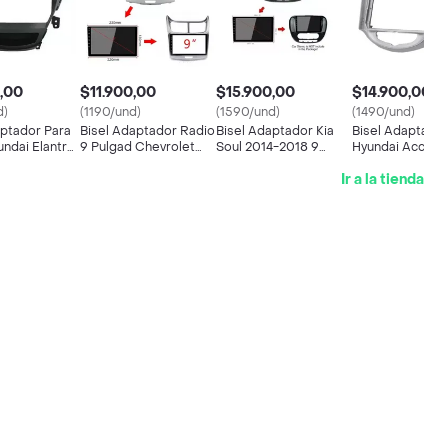
,00
$11.900,00
$15.900,00
$14.900,00
d)
(1190/und)
(1590/und)
(1490/und)
aptador Para
Bisel Adaptador Radio
Bisel Adaptador Kia
Bisel Adaptado
ndai Elantra
9 Pulgad Chevrolet
Soul 2014-2018 9
Hyundai Accent
Para 9
Sail 2004-2012 50-1
Negro Brillante
Pulgadas 2012/
Ir a la tienda