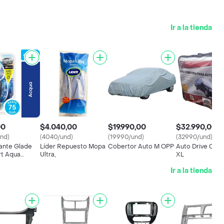
Ir a la tienda
00
$4.040,00
$19.990,00
$32.990,00
und)
(4040/und)
(19990/und)
(32990/und)
ante Glade
Líder Repuesto Mopa
Cobertor Auto M OPP
Auto Drive Cub
t Aqua
Ultra,
XL
7 ml
Ir a la tienda