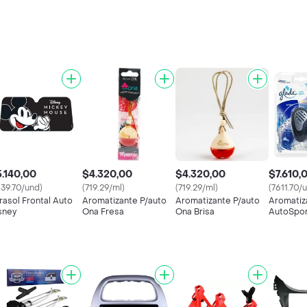
.140,00
$4.320,00
$4.320,00
$7.610,
139.70/und)
(719.29/ml)
(719.29/ml)
(7611.70/
rasol Frontal Auto
Aromatizante P/auto
Aromatizante P/auto
Aromatiz
sney
Ona Fresa
Ona Brisa
AutoSpor
Aparato 