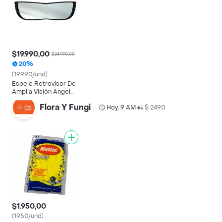
$19.990,00
$24.990,00
20%
(19990/und)
Espejo Retrovisor De
Amplia Visión Angel
View
Flora Y Fungi
Hoy, 9 AM
$ 2490
•
$1.950,00
(1950/und)