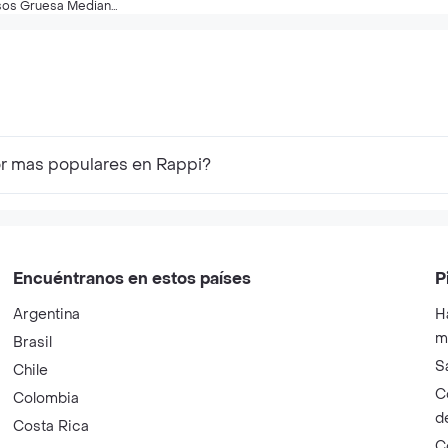
sos Gruesa Mediana
4
or mas populares en Rappi?
Encuéntranos en estos países
P
Argentina
H
m
Brasil
S
Chile
C
Colombia
d
Costa Rica
C