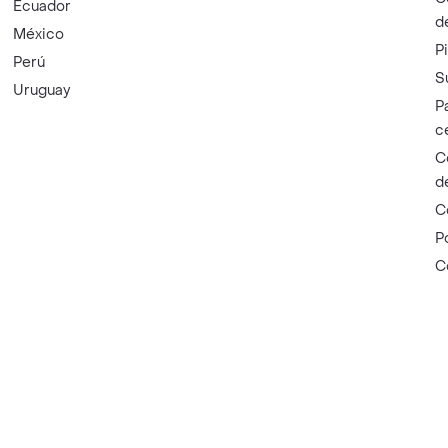
Ecuador
d
México
P
Perú
S
Uruguay
P
c
C
d
C
P
C