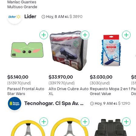
Manlac Guantes
Multiuso Grande
Lider
Hoy, 8 AM
$ 3890
•
$5.140,00
$33.970,00
$3.030,00
$5
(5139.70/und)
(33979.70/und)
(3030/und)
(5
Parasol Frontal Auto
Alto Drive Cubre Auto
Repuesto Mopa 2 en 1
Pa
Star Wars
XL
Great Value
Di
Tecnohogar. Cl Spa Av. Matta
Hoy, 9 AM
$ 1290
•