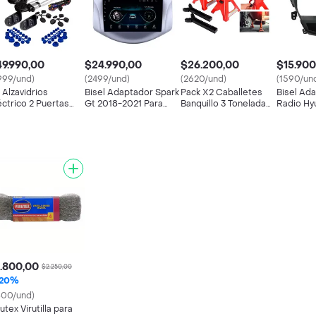
9.990,00
$24.990,00
$26.200,00
$15.900
999/und)
(2499/und)
(2620/und)
(1590/un
t Alzavidrios
Bisel Adaptador Spark
Pack X2 Caballetes
Bisel Ad
éctrico 2 Puertas
Gt 2018-2021 Para
Banquillo 3 Toneladas
Radio Hyu
iversal Alta Calidad
Radios De 9
Camioneta Moto Auto
2014-16 
.800,00
$2.250,00
20%
800/und)
rutex Virutilla para