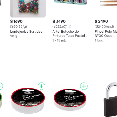
$ 1690
$ 3490
$ 2490
($60.36/g)
($232.67/ml)
($2490/und)
Lentejuelas Surtidas
Artel Estuche de
Pincel Pelo M
Pinturas Telas Pastel 6
N°00 Ocean
28 g
Colores
1 x 15 mL
1 Und