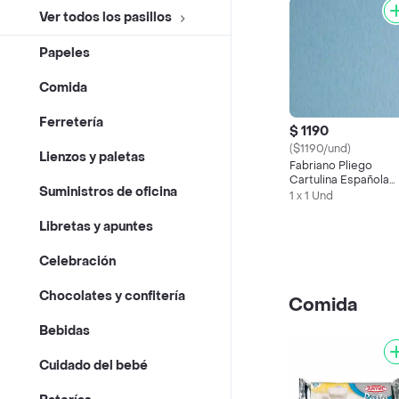
Ver todos los pasillos
Papeles
Comida
Ferretería
$ 1190
($1190/und)
Lienzos y paletas
Fabriano Pliego
Cartulina Española
Suministros de oficina
Color Celeste
1 x 1 Und
Libretas y apuntes
Celebración
Chocolates y confitería
Comida
Bebidas
Cuidado del bebé