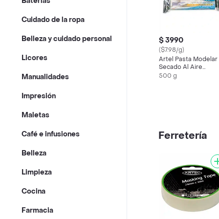
Baterías
Cuidado de la ropa
Belleza y cuidado personal
$ 3990
($7.98/g)
Licores
Artel Pasta Modelar
Secado Al Aire
500Grs.
500 g
Manualidades
Impresión
Maletas
Ferretería
Café e infusiones
Belleza
Limpieza
Cocina
Farmacia