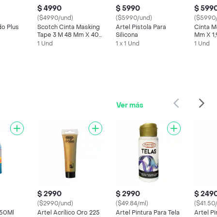
$ 4990
$ 5990
$ 599
($4990/und)
($5990/und)
($5990
o Plus
Scotch Cinta Masking
Artel Pistola Para
Cinta Mo
Tape 3 M 48 Mm X 40
Silicona
Mm X 1
M
1 Und
1 x 1 Und
1 Und
Ver más
$ 2990
$ 2990
$ 249
($2990/und)
($49.84/ml)
($41.50
250Ml
Artel Acrílico Oro 225
Artel Pintura Para Tela
Artel P