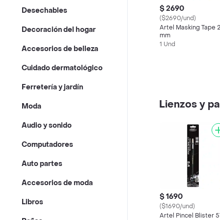
$ 2690
Desechables
($2690/und)
Artel Masking Tape 
Decoración del hogar
mm
1 Und
Accesorios de belleza
Cuidado dermatológico
Ferretería y jardín
Lienzos y pa
Moda
Audio y sonido
Computadores
Auto partes
Accesorios de moda
$ 1690
Libros
($1690/und)
Artel Pincel Blister 5