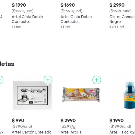
$ 1990
$ 1690
$ 2990
($1990/und)
($1690/und)
($2990/und)
24
Artel Cinta Doble
Artel Cinta Doble
Oister Candad
Contacto
Contacto
Negro
24Mmx10Mts.
18Mmx10Mts.
1 Und
1 Und
1 x 1 Und
letas
$ 990
$ 2990
$ 1990
($990/und)
($2.99/g)
($1990/und)
77
Artel Cartón Entelado
Artel Arcilla
Artel - Fco.X