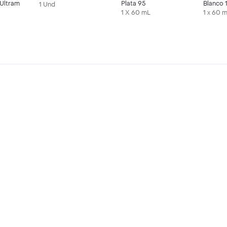
Ultram
Plata 95
Blanco 
1 Und
1 X 60 mL
1 x 60 