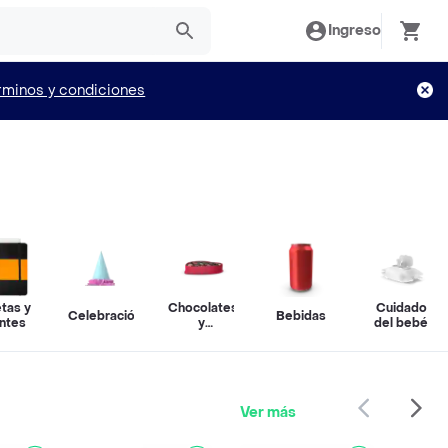
Ingreso
rminos y condiciones
etas y
Chocolates
Cuidado
Celebración
Bebidas
ntes
y
del bebé
confitería
Ver más