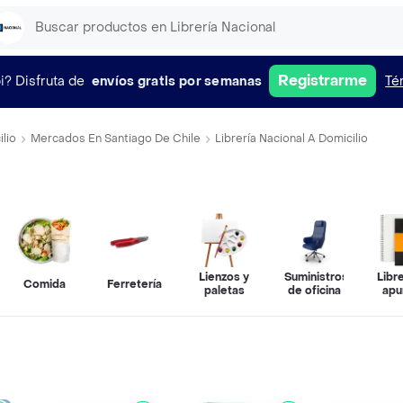
Registrarme
i?
Disfruta de
envíos gratis por semanas
Té
lio
Mercados En Santiago De Chile
Librería Nacional A Domicilio
Lienzos y
Suministros
Libr
Comida
Ferretería
paletas
de oficina
apu