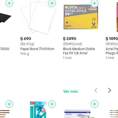
$ 690
$ 2490
$ 1490
($6.51/g)
($2490/und)
($1490/
 700G
Papel Bond 77x109cm
Block Medium Doble
Artel P
Faz 99 1/8 Artel
Pliego 
106 g
cm.
1 Und
1 Und
Ver más