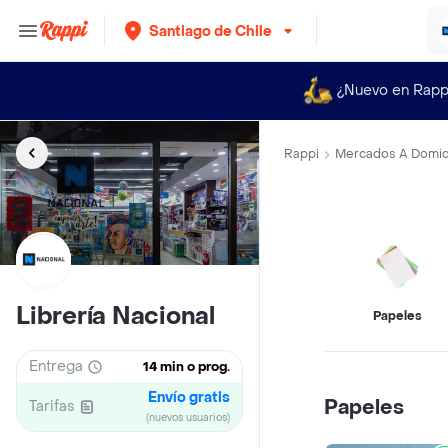
Santiago de Chile
¿Nuevo en Rapp
Rappi
Mercados A Domici
Librería Nacional
Papeles
Entrega
14 min o prog.
Envío gratis
Papeles
Tarifas
(nuevos usuarios)