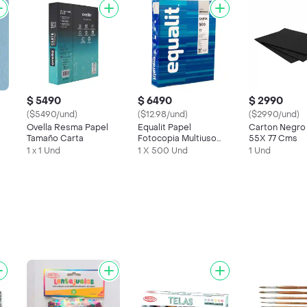
$ 5490
$ 6490
$ 2990
($5490/und)
($12.98/und)
($2990/und)
Ovella Resma Papel
Equalit Papel
Carton Negro
Tamaño Carta
Fotocopia Multiuso
55X 77 Cms
Tamaño Carta
1 x 1 Und
1 X 500 Und
1 Und