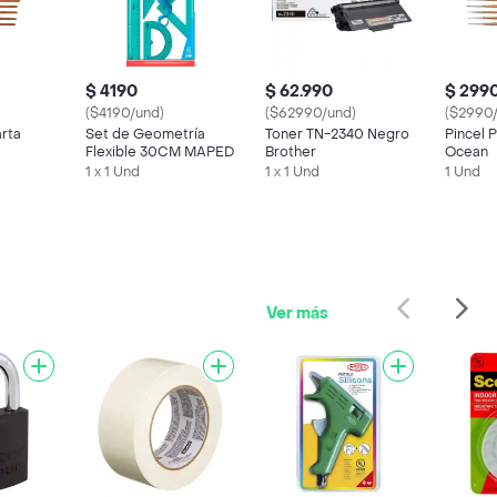
$ 4190
$ 62.990
$ 299
($4190/und)
($62990/und)
($2990
arta
Set de Geometría
Toner TN-2340 Negro
Pincel 
Flexible 30CM MAPED
Brother
Ocean
1 x 1 Und
1 x 1 Und
1 Und
Ver más