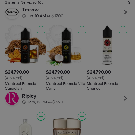
Sistema Nervioso 16
Que
Edición
Cer
Tmrow
Lun, 10 AM
$ 1300
•
$24.790,00
$24.790,00
$24.790,00
(413.17/ml)
(413.17/ml)
(413.17/ml)
Montreal Esencia
Montreal Esencia Villa
Montreal Esencia
Canadian
Maria
Chance
Ripley
Dom, 12 PM
$ 690
•