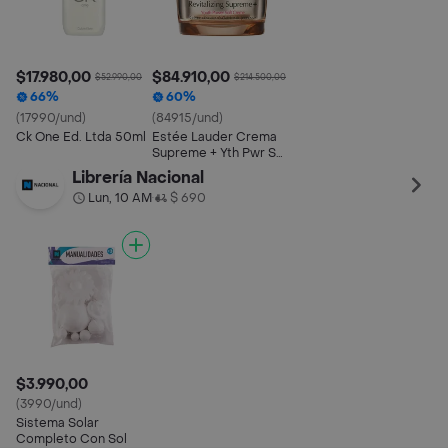
$17.980,00
$84.910,00
$52.990,00
$214.500,00
66%
60%
(17990/und)
(84915/und)
Ck One Ed. Ltda 50ml
Estée Lauder Crema
Supreme + Yth Pwr Sft
7
Librería Nacional
Lun, 10 AM
$ 690
•
$3.990,00
(3990/und)
Sistema Solar
Completo Con Sol