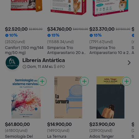
$2.520,00
$34.760,00
$23.370,00
$19
$2.800,00
$40.900,00
$27.500,00
10%
15%
15%
1
(2520/und)
(11588.34/und)
(7791.67/und)
(66
Canifort (150 mg/144
Simparica Trio
Simparica Trio
Simp
mg/50 mg)
Antiparasitario 20 a
Antiparasitario 10 a 20
Anti
40 Kg
Kg
Kg
Librería Antártica
Dom, 11 AM
$ 690
•
$61.800,00
$14.900,00
$23.900,00
$21
(61800/und)
(14900/und)
(23900/und)
(21
Semiología Del
La Ternura
Adios Tanger
Sen