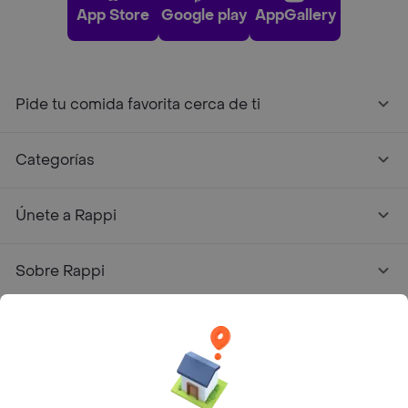
App Store
Google play
AppGallery
Pide tu comida favorita cerca de ti
Categorías
Únete a Rappi
Sobre Rappi
Facebook
Twitter
Instagram
©
2026
Rappi Inc. All rights reserved.