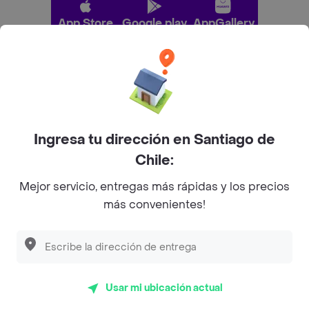
App Store
Google play
AppGallery
Pide tu comida favorita cerca de ti
Categorías
Ingresa tu dirección en Santiago de
Chile:
Únete a Rappi
Mejor servicio, entregas más rápidas y los precios
más convenientes!
Sobre Rappi
Descubre las
PROMOCIONES
que tenemos
para ti
Facebook
Twitter
Instagram
Usar mi ubicación actual
©
2026
Rappi Inc. All rights reserved.