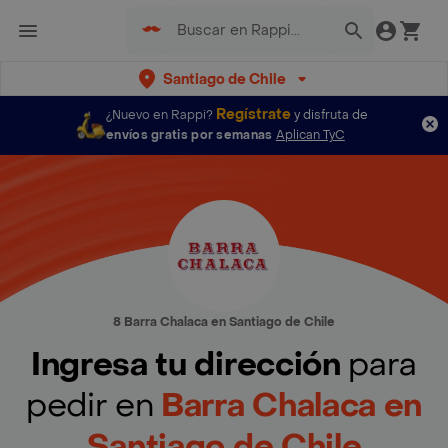
Santiago de Chile
Regístrate
¿Nuevo en Rappi?
y disfruta de
envíos gratis por semanas
Aplican TyC
8 Barra Chalaca en Santiago de Chile
Ingresa tu dirección
para
pedir en
Barra Chalaca en
Santiago de Chile