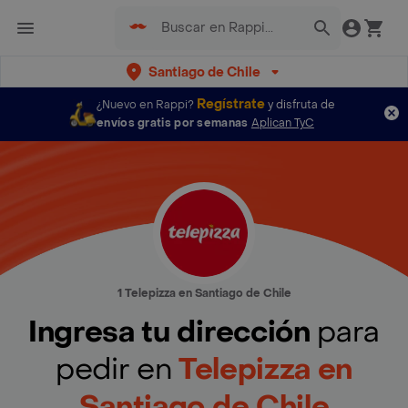
Santiago de Chile
Regístrate
¿Nuevo en Rappi?
y disfruta de
envíos gratis por semanas
Aplican TyC
1 Telepizza en Santiago de Chile
Ingresa tu dirección
para
pedir en
Telepizza en
Santiago de Chile