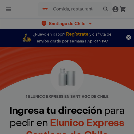
Santiago de Chile
Regístrate
¿Nuevo en Rappi?
y disfruta de
envíos gratis por semanas
Aplican TyC
1 ELUNICO EXPRESS EN SANTIAGO DE CHILE
Ingresa tu dirección
para
pedir en
Elunico Express