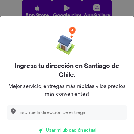
App Store
Google play
AppGallery
Pide tu comida favorita cerca de ti
Categorías
Ingresa tu dirección en Santiago de
Chile:
Únete a Rappi
Mejor servicio, entregas más rápidas y los precios
más convenientes!
Sobre Rappi
Descubre las
PROMOCIONES
que tenemos
para ti
Facebook
Twitter
Instagram
Usar mi ubicación actual
©
2026
Rappi Inc. All rights reserved.