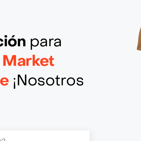
ción
para
 Market
le
¡Nosotros