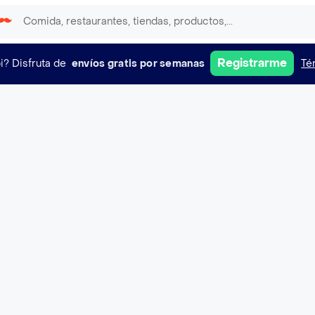
Registrarme
i?
Disfruta de
envíos gratis por semanas
Té