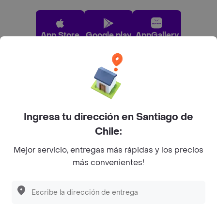
App Store
Google play
AppGallery
Pide tu comida favorita cerca de ti
Categorías
Ingresa tu dirección en Santiago de
Chile:
Únete a Rappi
Mejor servicio, entregas más rápidas y los precios
más convenientes!
Sobre Rappi
Descubre las
PROMOCIONES
que tenemos
para ti
Facebook
Twitter
Instagram