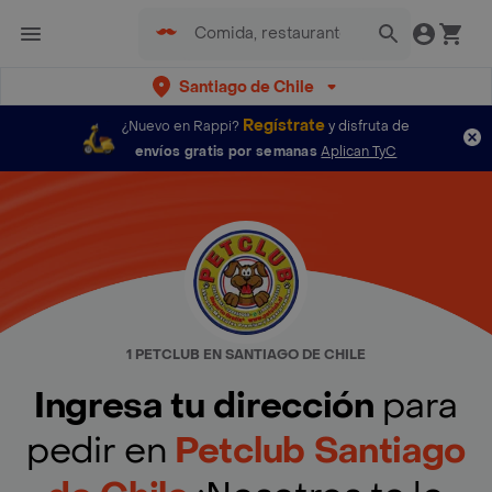
Santiago de Chile
Regístrate
¿Nuevo en Rappi?
y disfruta de
envíos gratis por semanas
Aplican TyC
1 PETCLUB EN SANTIAGO DE CHILE
Ingresa tu dirección
para
pedir en
Petclub Santiago