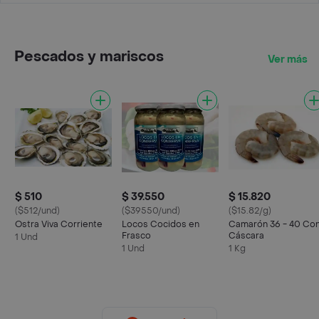
Pescados y mariscos
Ver más
$ 510
$ 39.550
$ 15.820
($512/und)
($39550/und)
($15.82/g)
Ostra Viva Corriente
Locos Cocidos en
Camarón 36 - 40 Co
Frasco
Cáscara
1 Und
1 Und
1 Kg