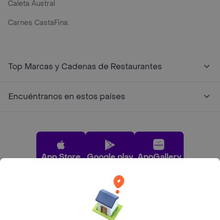
Caleta Austral
Carnes CastaFina.
Top Marcas y Cadenas de Restaurantes
Encuéntranos en estos países
App Store
Google play
AppGallery
Pide tu comida favorita cerca de ti