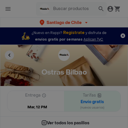
Santiago de Chile
Regístrate
¿Nuevo en Rappi?
y disfruta de
envíos gratis por semanas
Aplican TyC
Ostras Bilbao
Entrega
Tarifas
Envío gratis
Mar, 12 PM
(nuevos usuarios)
Ver todos los pasillos