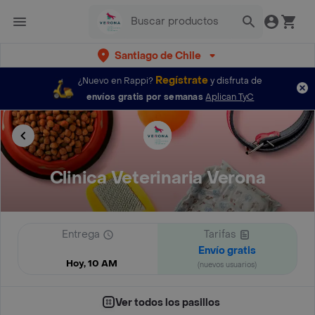
Santiago de Chile
Regístrate
¿Nuevo en Rappi?
y disfruta de
envíos gratis por semanas
Aplican TyC
Clinica Veterinaria Verona
Entrega
Tarifas
Envío gratis
Hoy, 10 AM
(nuevos usuarios)
Ver todos los pasillos