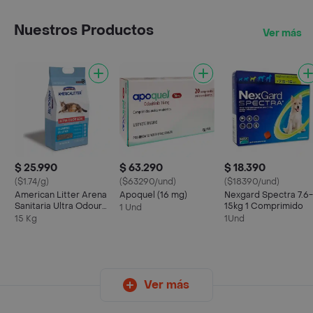
Nuestros Productos
Ver más
$ 25.990
$ 63.290
$ 18.390
($1.74/g)
($63290/und)
($18390/und)
American Litter Arena
Apoquel (16 mg)
Nexgard Spectra 7.6-
Sanitaria Ultra Odour
15kg 1 Comprimido
1 Und
Seal
15 Kg
1Und
Ver más