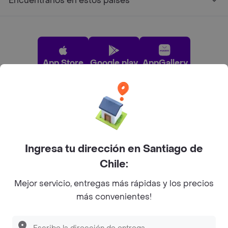
Encuéntranos en estos países
App Store
Google play
AppGallery
Pide tu comida favorita cerca de ti
Categorías
Ingresa tu dirección en Santiago de
Chile:
Únete a Rappi
Mejor servicio, entregas más rápidas y los precios
más convenientes!
Sobre Rappi