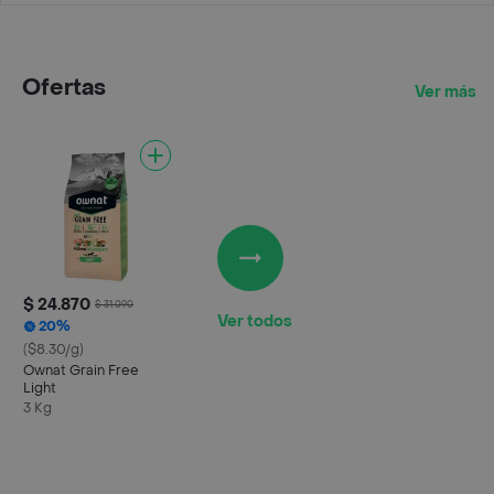
Ofertas
Ver más
$ 24.870
$ 31.090
Ver todos
20%
($8.30/g)
Ownat Grain Free
Light
3 Kg