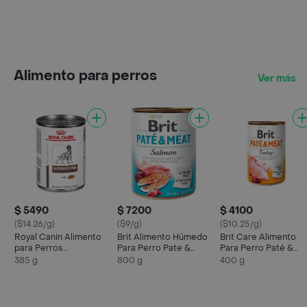
Alimento para perros
Ver más
$ 5490
$ 7200
$ 4100
($14.26/g)
($9/g)
($10.25/g)
Royal Canin Alimento
Brit Alimento Húmedo
Brit Care Alimento
para Perros
Para Perro Pate &
Para Perro Paté &
Gastrointestinal
Meat Salmón
Meat Pavo
385 g
800 g
400 g