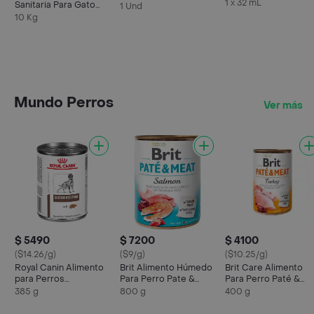
(Perro-Gato) Trm Pet
1 x 32 mL
Sanitaria Para Gato
1 Und
Lavanda
10 Kg
Mundo Perros
Ver más
$ 5490
$ 7200
$ 4100
($14.26/g)
($9/g)
($10.25/g)
Royal Canin Alimento
Brit Alimento Húmedo
Brit Care Alimento
para Perros
Para Perro Pate &
Para Perro Paté &
Gastrointestinal
Meat Salmón
Meat Pavo
385 g
800 g
400 g