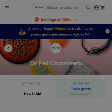
Santiago de Chile
Regístrate
¿Nuevo en Rappi?
y disfruta de
envíos gratis por semanas
Aplican TyC
Dr Pet Chamisero
Entrega
Tarifas
Envío gratis
Hoy, 11 AM
(nuevos usuarios)