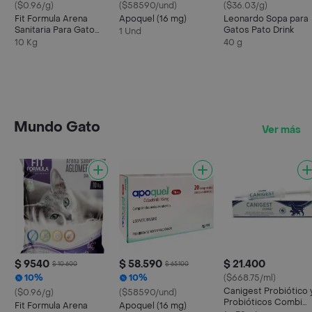
($0.96/g)
($58590/und)
($36.03/g)
Fit Formula Arena
Apoquel (16 mg)
Leonardo Sopa para
Sanitaria Para Gato
Gatos Pato Drink
1 Und
Lavanda
10 Kg
40 g
Mundo Gato
Ver más
$ 9540
$ 58.590
$ 21.400
$ 10.600
$ 65.100
10%
10%
($668.75/ml)
Canigest Probiótico 
($0.96/g)
($58590/und)
Probióticos Combi
Fit Formula Arena
Apoquel (16 mg)