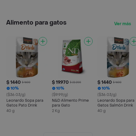
Alimento para gatos
Ver más
$ 1440
$ 19.970
$ 1440
$ 1600
$ 22.200
$ 1600
10%
10%
10%
($36.03/g)
($9.99/g)
($36.03/g)
Leonardo Sopa para
N&D Alimento Prime
Leonardo Sopa para
Gatos Pato Drink
para Gato
Gatos Salmón Drink
40 g
2 Kg
40 g