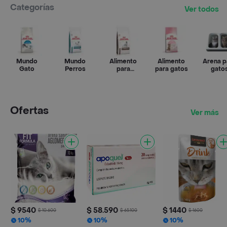
Categorías
Ver todos
Mundo
Mundo
Alimento
Alimento
Arena p
Gato
Perros
para
para gatos
gato
perros
Ofertas
Ver más
$ 9540
$ 58.590
$ 1440
$ 10.600
$ 65.100
$ 1600
10%
10%
10%