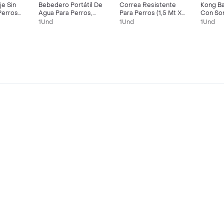
je Sin
Bebedero Portátil De
Correa Resistente
Kong Bal
Perros
Agua Para Perros,
Para Perros (1,5 Mt X
Con Son
500 Ml
3,8 Cm)
Perros (
1Und
1Und
1Und