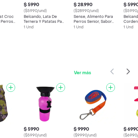
$ 5990
$ 28.990
$ 599
($5990/und)
($28990/und)
($5990
st Croc
Belcando, Lata De
Sense, Alimento Para
Belcand
 Perros
Ternera Y Patatas Para
Perros Senior, Sabor
Cordero
Perros (400 Gr)
Pato Y Pavo (2 Kg)
Single,
1 Und
1 Und
1 Und
(400 Gr
Ver más
$ 5990
$ 9990
$ 699
($5990/und)
($9990/und)
($6990