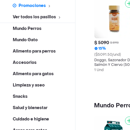
Promociones
Ver todos los pasillos
Mundo Perros
Mundo Gato
$ 5090
$ 5990
15%
Alimento para perros
($5091.50/und)
Doggo, Sazonador 
Accesorios
Salmón Y Ciervo (50
Gr)
1 Und
Alimento para gatos
Limpieza y aseo
Snacks
Mundo Perr
Salud y bienestar
Cuidado e higiene