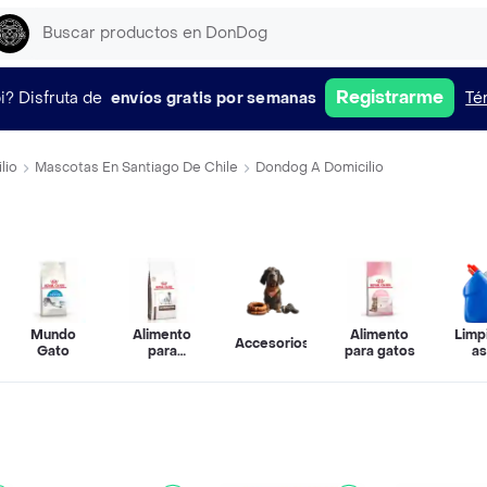
Registrarme
i?
Disfruta de
envíos gratis por semanas
Té
lio
Mascotas En Santiago De Chile
Dondog A Domicilio
Mundo
Alimento
Alimento
Limp
Accesorios
Gato
para
para gatos
a
perros