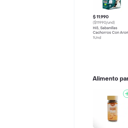
$ 11.990
($11990/und)
Hi5, Sabanillas
Cachorros Con Aro
Atrayente 30 Un
1Und
(60x60)
Alimento pa