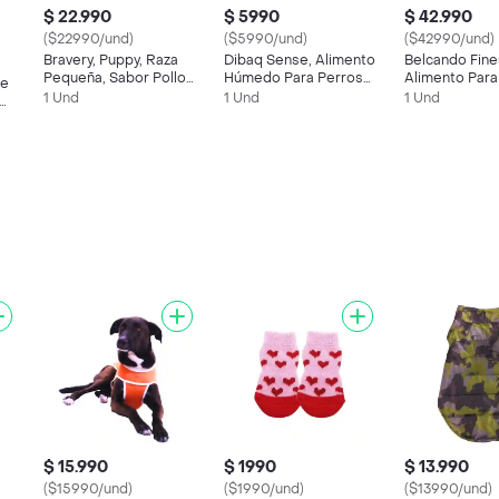
$ 22.990
$ 5990
$ 42.990
($22990/und)
($5990/und)
($42990/und)
Bravery, Puppy, Raza
Dibaq Sense, Alimento
Belcando Fine
Pequeña, Sabor Pollo
Húmedo Para Perros
Alimento Para
De
(2kg)
Adultos, Sabor Pollo Y
(xs-m) (4 Kg)
1 Und
1 Und
1 Und
Pato
$ 15.990
$ 1990
$ 13.990
($15990/und)
($1990/und)
($13990/und)