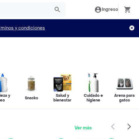
Ingreso
rminos y condiciones
ieza y
Salud y
Cuidado e
Arena para
Snacks
seo
bienestar
higiene
gatos
Ver más