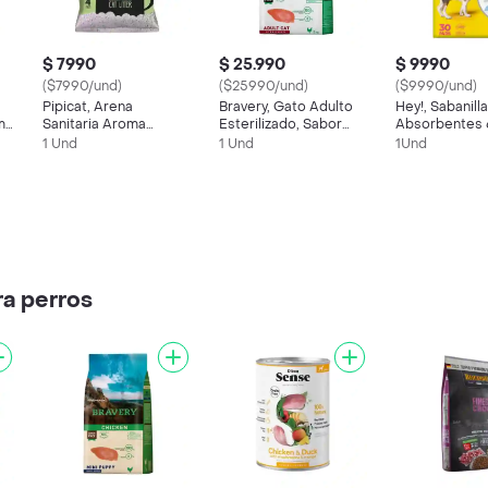
$ 7990
$ 25.990
$ 9990
($7990/und)
($25990/und)
($9990/und)
Pipicat, Arena
Bravery, Gato Adulto
Hey!, Sabanill
ma
Sanitaria Aroma
Esterilizado, Sabor
Absorbentes
Manzana (4 Kg)
Pollo(2kg)
(30 Unidades)
1 Und
1 Und
1Und
ra perros