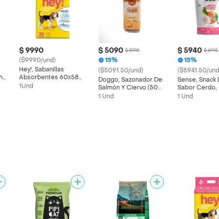
$ 9990
$ 5090
$ 5940
$ 5990
$ 6990
($9990/und)
15%
15%
Hey!, Sabanillas
($5091.50/und)
($5941.50/und
ma
Absorbentes 60x58
Doggo, Sazonador De
Sense, Snack 
(30 Unidades)
1Und
Salmón Y Ciervo (50
Sabor Cerdo, 
Gr)
Perros (100g)
1 Und
1 Und