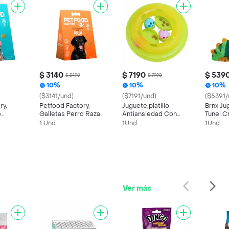
$ 3140
$ 7190
$ 539
$ 3490
$ 7990
10%
10%
10%
($3141/und)
($7191/und)
($5391/
ry,
Petfood Factory,
Juguete,platillo
Brnx Ju
o
Galletas Perro Raza
Antiansiedad Con
Tunel C
bor
Pequeña, Sabor Pollo
Pelotas Para Gatos
Dinosau
1 Und
1Und
1Und
(80 Gr)
Ver más