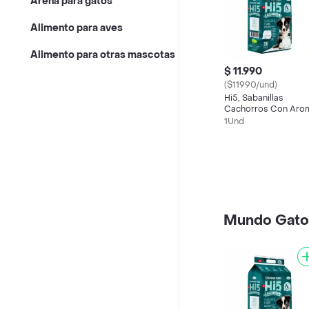
Arena para gatos
Alimento para aves
Alimento para otras mascotas
$ 11.990
($11990/und)
Hi5, Sabanillas
Cachorros Con Aro
Atrayente 30 Un
1Und
(60x60)
Mundo Gato