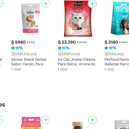
$ 5940
$ 23.390
$ 3140
$ 6990
$ 25.990
$ 3490
15%
10%
10%
($5941.50/und)
($23391/und)
($3141/und)
De
Sense, Snack Dental,
Kit Cat, Arena Clásica
Petfood Facto
Sabor Cerdo, Para
Para Gatos, Aroma Mix
Galletas Perr
Perros (100g)
Berries (20 Kg)
Cachorro, Sa
1 Und
1 Und
1 Und
Leche(80 Gr)
os