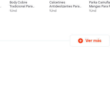
Body Cobre
Calcetines
Parka Camufla
Tradicional Para
Antideslizantes Para
Mangas Para 
Perros/gatos Machos
Mascotas (talla S)
(talla Xl)
1Und
1Und
1Und
Y Hembras (talla 3)
Ver más