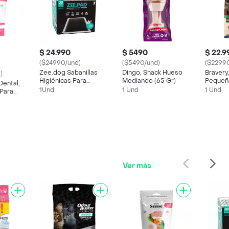
$ 24.990
$ 5490
$ 22.9
($24990/und)
($5490/und)
($2299
Zee.dog Sabanillas
Dingo, Snack Hueso
Bravery
)
Higiénicas Para
Mediando (65 Gr)
Pequeña
Dental,
Perros, 30 Un. (80x60
(2kg)
1Und
1 Und
1 Und
Para
Cm)
Ver más