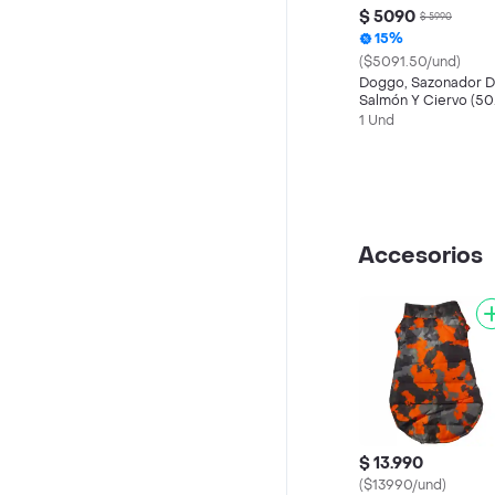
$ 5090
$ 5990
15%
($5091.50/und)
Doggo, Sazonador 
Salmón Y Ciervo (50
Gr)
1 Und
Accesorios
$ 13.990
($13990/und)