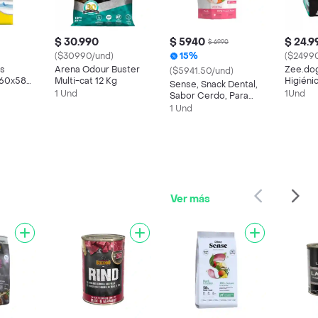
$ 30.990
$ 5940
$ 24.9
$ 6990
($30990/und)
15%
($2499
as
Arena Odour Buster
Zee.dog
($5941.50/und)
 60x58
Multi-cat 12 Kg
Higiéni
Sense, Snack Dental,
Perros,
1 Und
1Und
Sabor Cerdo, Para
Cm)
Perros (100g)
1 Und
Ver más