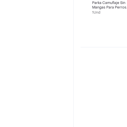
Parka Camuflaje Sin
Mangas Para Perros
(talla Xl)
1Und