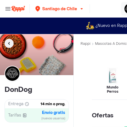
Santiago de Chile
¿Nuevo en Rapp
Rappi
Mascotas A Domici
Mundo
DonDog
Perros
Entrega
14 min o prog.
Envío gratis
Ofertas
Tarifas
(nuevos usuarios)