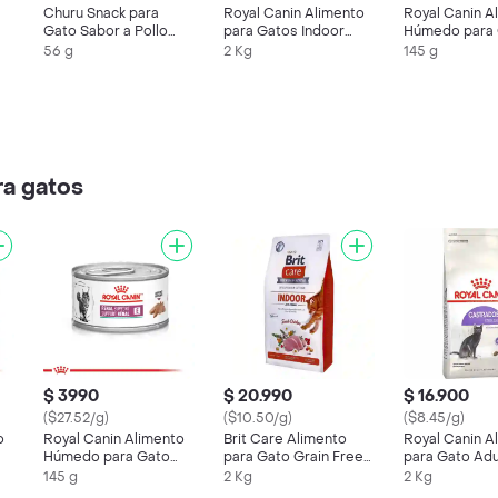
Churu Snack para
Royal Canin Alimento
Royal Canin A
Gato Sabor a Pollo
para Gatos Indoor
Húmedo para
Crema
Longhair
Renal
56 g
2 Kg
145 g
ra gatos
$ 3990
$ 20.990
$ 16.900
($27.52/g)
($10.50/g)
($8.45/g)
o
Royal Canin Alimento
Brit Care Alimento
Royal Canin A
Húmedo para Gato
para Gato Grain Free
para Gato Adu
Renal
Indoor Anti Stress
Esterilizado
145 g
2 Kg
2 Kg