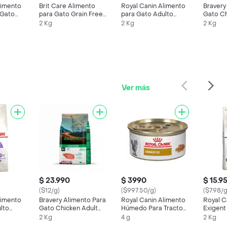
limento
Brit Care Alimento
Royal Canin Alimento
Bravery
 Gato
para Gato Grain Free
para Gato Adulto
Gato Ch
Indoor Anti Stress
Esterilizado
Cat Ste
2 Kg
2 Kg
2 Kg
Ver más
$ 23.990
$ 3990
$ 15.9
($12/g)
($997.50/g)
($7.98/g
limento
Bravery Alimento Para
Royal Canin Alimento
Royal C
lto
Gato Chicken Adult
Húmedo Para Tracto
Exigent
Cat Sterilised 2 Kg
Urinario Gato Adulto
2 Kg
4 g
2 Kg