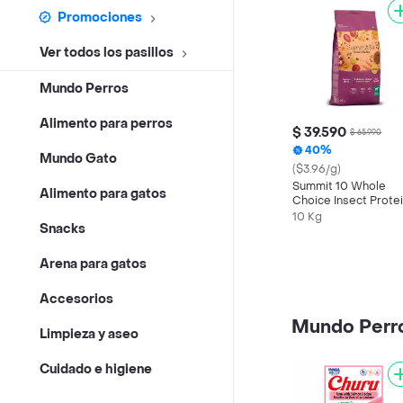
Promociones
Ver todos los pasillos
Mundo Perros
Alimento para perros
$ 39.590
$ 65.990
40%
Mundo Gato
($3.96/g)
Summit 10 Whole
Alimento para gatos
Choice Insect Prote
10 Kg
10 Kg
Snacks
Arena para gatos
Accesorios
Mundo Perr
Limpieza y aseo
Cuidado e higiene