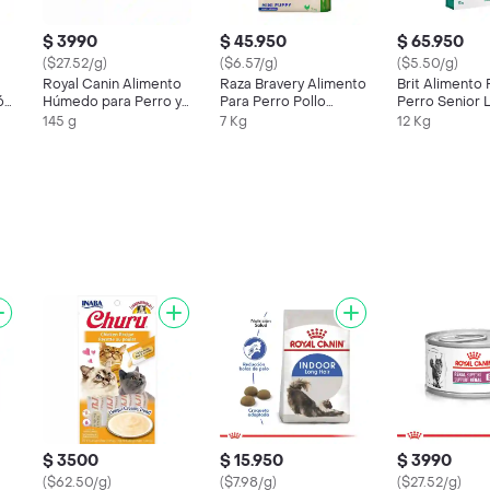
$ 3990
$ 45.950
$ 65.950
($27.52/g)
($6.57/g)
($5.50/g)
Royal Canin Alimento
Raza Bravery Alimento
Brit Alimento 
ón
Húmedo para Perro y
Para Perro Pollo
Perro Senior 
Gato Recovery
Pequeña Cachorro 7
Rice
145 g
7 Kg
12 Kg
Kg
$ 3500
$ 15.950
$ 3990
($62.50/g)
($7.98/g)
($27.52/g)