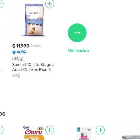
$ 11.990
$ 19.990
Ver todos
40%
($4/g)
Summit 10 Life Stages
in
Adult Chicken Rice 3
Kg
3 Kg
os