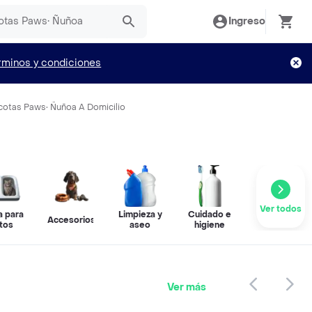
Ingreso
rminos y condiciones
scotas Paws• Ñuñoa A Domicilio
Ver todos
a para
Limpieza y
Cuidado e
Accesorios
tos
aseo
higiene
Ver más