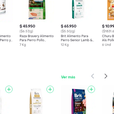
$ 45.950
$ 65.950
$ 10.9
($6.57/g)
($5.50/g)
($1831.
limento
Raza Bravery Alimento
Brit Alimento Para
Churu B
Perro y
Para Perro Pollo
Perro Senior Lamb &
Als Pol
y
Pequeña Cachorro 7
Rice
7 Kg
12 Kg
6 Und
Kg
Ver más