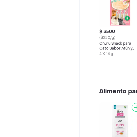
$ 3500
($250/g)
Churu Snack para
Gato Sabor Atún y
Salmón
4 X 14 g
Alimento pa