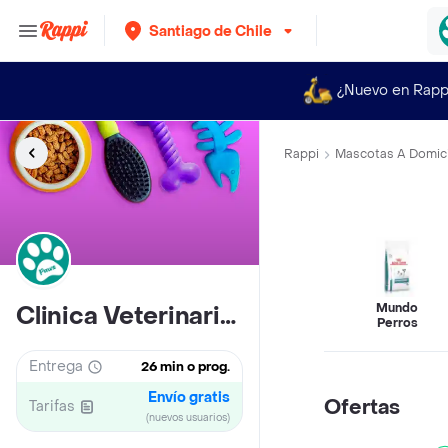
Santiago de Chile
¿Nuevo en Rapp
Rappi
Mascotas A Domici
Mundo
Clinica Veterinaria Y Tienda De Mascotas Paws• Ñuñoa
Perros
Entrega
26 min o prog.
Envío gratis
Ofertas
Tarifas
(nuevos usuarios)