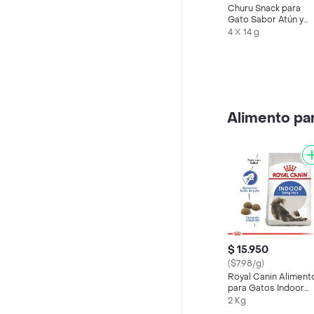
Churu Snack para
Gato Sabor Atún y
Salmón
4 X 14 g
Alimento pa
$ 15.950
($7.98/g)
Royal Canin Aliment
para Gatos Indoor
Longhair
2 Kg