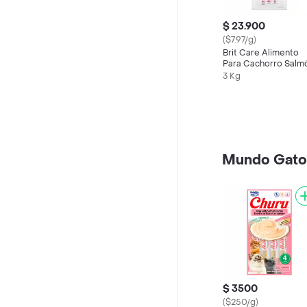
$ 23.900
($7.97/g)
Brit Care Alimento
Para Cachorro Salm
Grain-Free
3 Kg
Mundo Gato
$ 3500
($250/g)