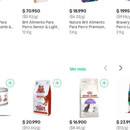
$ 70.950
$ 18.990
$ 19.9
($5.92/g)
($6.33/g)
($9.98/
Para
Brit Alimento Para
Nature Brit Alimento
Bravery
Lamb &
Perro Senior & Light
Para Perro Premium
Perro L
Salmón
By Adult Small
Small B
12 Kg
3 Kg
2 Kg
Ver más
$ 20.990
$ 16.900
$ 23.9
($10.50/g)
($8.45/g)
($12/g)