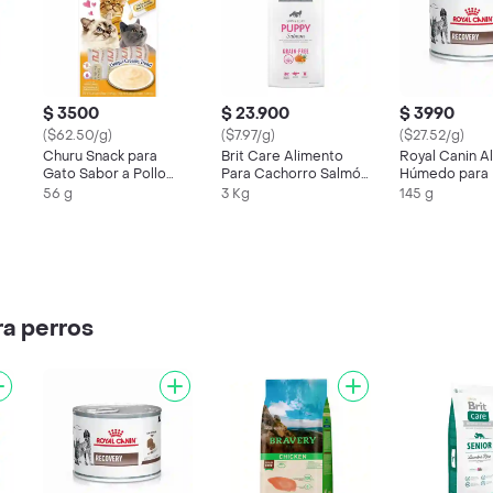
$ 3500
$ 23.900
$ 3990
($62.50/g)
($7.97/g)
($27.52/g)
Churu Snack para
Brit Care Alimento
Royal Canin A
Gato Sabor a Pollo
Para Cachorro Salmón
Húmedo para 
Crema
Grain-Free
Gato Recover
56 g
3 Kg
145 g
ra perros