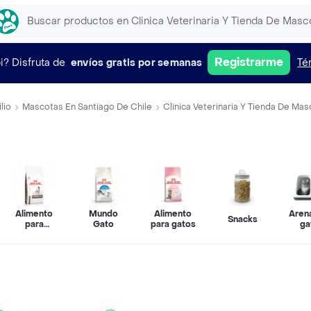
Registrarme
i?
Disfruta de
envíos gratis por semanas
Té
lio
Mascotas En Santiago De Chile
Clinica Veterinaria Y Tienda De Ma
Alimento
Mundo
Alimento
Aren
Snacks
para
Gato
para gatos
ga
perros