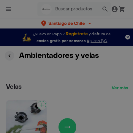
Santiago de Chile
Regístrate
¿Nuevo en Rappi?
y disfruta de
envíos gratis por semanas
Aplican TyC
Ambientadores y velas
Velas
Ver más