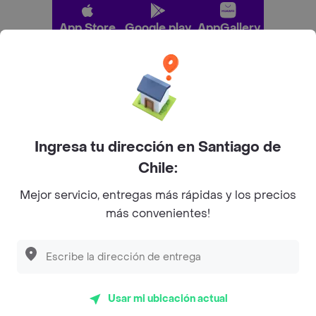
App Store
Google play
AppGallery
Pide tu comida favorita cerca de ti
Categorías
Ingresa tu dirección en Santiago de
Chile:
Únete a Rappi
Mejor servicio, entregas más rápidas y los precios
más convenientes!
Sobre Rappi
Facebook
Twitter
Instagram
Usar mi ubicación actual
©
2026
Rappi Inc. All rights reserved.