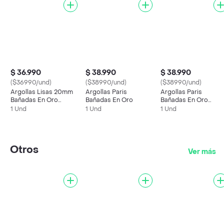
$ 36.990
$ 38.990
$ 38.990
($36990/und)
($38990/und)
($38990/und)
Argollas Lisas 20mm
Argollas Paris
Argollas Paris
Bañadas En Oro
Bañadas En Oro
Bañadas En Oro
Blanco
Blanco
1 Und
1 Und
1 Und
Otros
Ver más