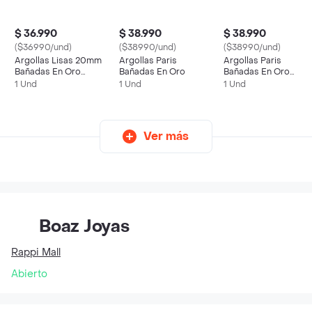
$ 36.990
$ 38.990
$ 38.990
($36990/und)
($38990/und)
($38990/und)
Argollas Lisas 20mm
Argollas Paris
Argollas Paris
Bañadas En Oro
Bañadas En Oro
Bañadas En Oro
Blanco
Blanco
1 Und
1 Und
1 Und
Ver más
Boaz Joyas
Rappi Mall
Abierto