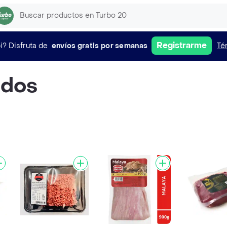
Registrarme
i?
Disfruta de
envíos gratis por semanas
Té
ados