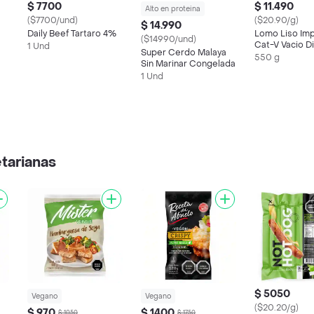
$ 7700
$ 11.490
Alto en proteina
($7700/und)
($20.90/g)
$ 14.990
Daily Beef Tartaro 4%
Lomo Liso Im
($14990/und)
Cat-V Vacio D
1 Und
Super Cerdo Malaya
550 g
Sin Marinar Congelada
1 Und
tarianas
$ 5050
Vegano
Vegano
($20.20/g)
$ 970
$ 1400
$ 1050
$ 1750