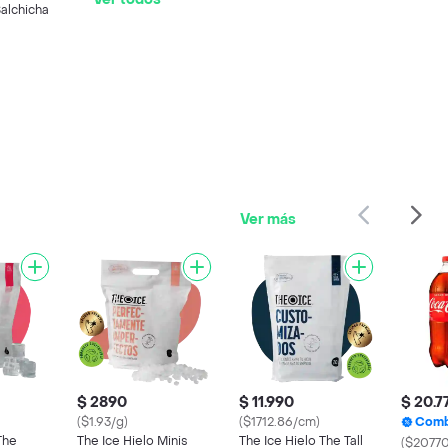
alchicha
Ver más
$ 2890
$ 11.990
$ 20.7
($1.93/g)
($1712.86/cm)
Com
The
The Ice Hielo Minis
The Ice Hielo The Tall
($2077