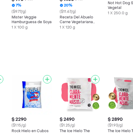
Not Hot Dog S
7%
20%
Vegetal
($9.77/g)
($11.67/g)
1 X 250.0 g
Mister Veggie
Receta Del Abuelo
Hamburguesa de Soya
Carne Vegetariana
Vegan Crispy
1 X 100 g
1 X 120 g
$ 2290
$ 2490
$ 2890
($1.15/g)
($1.25/g)
($1.93/g)
Rock Hielo en Cubos
The Ice Hielo The
The Ice Hielo 