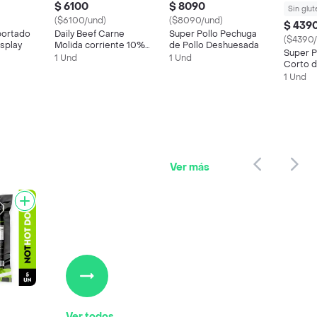
$ 6100
$ 8090
Sin glut
($6100/und)
($8090/und)
$ 439
portado
Daily Beef Carne
Super Pollo Pechuga
($4390/
isplay
Molida corriente 10%
de Pollo Deshuesada
Super P
500gr
1 Und
1 Und
Corto d
Congel
1 Und
Ver más
Ver todos