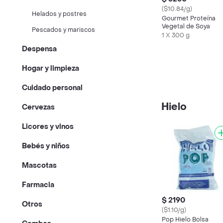
($10.84/g)
Helados y postres
Gourmet Proteína
Vegetal de Soya
Pescados y mariscos
1 X 300 g
Despensa
Hogar y limpieza
Cuidado personal
Hielo
Cervezas
Licores y vinos
Bebés y niños
Mascotas
Farmacia
$ 2190
Otros
($1.10/g)
Pop Hielo Bolsa