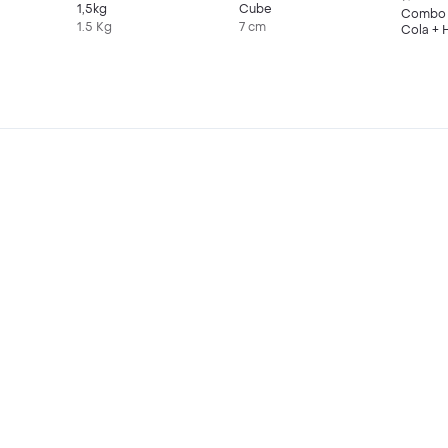
1,5kg
Cube
Combo 
1.5 Kg
7 cm
Cola + 