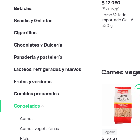
$ 12.090
Bebidas
($21.99/g)
Lomo Vetado
Importado Cat-V
Snacks y Galletas
Vacio Display
550 g
Cigarrillos
Chocolates y Dulcería
Panadería y pastelería
Lácteos, refrigerados y huevos
Carnes vege
Frutas y verduras
Comidas preparadas
Congelados
Carnes
Carnes vegetarianas
Vegano
Hielo
$ 3250