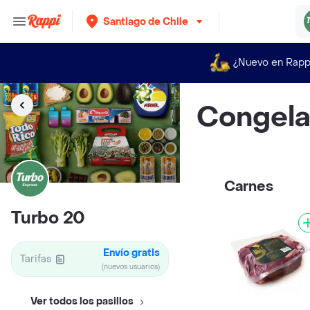
Santiago de Chile
¿Nuevo en Rapp
Congel
Carnes
Turbo 20
Envío gratis
Tarifas
(nuevos usuarios)
Ver todos los pasillos