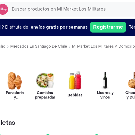
Registrarme
i?
Disfruta de
envíos gratis por semanas
Té
lio
Mercados En Santiago De Chile
Mi Market Los Militares A Domicilio
Panadería
Comidas
Licores y
Choc
Bebidas
y
preparadas
vinos
y Du
pastelería
letas