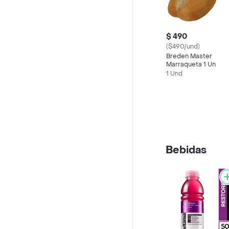
$ 490
($490/und)
Breden Master
Marraqueta 1 Un
1 Und
Bebidas