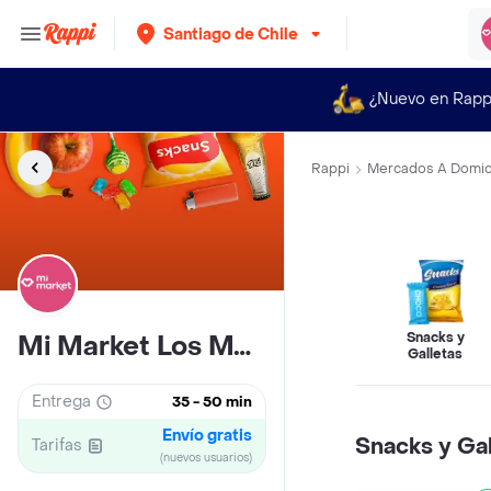
Santiago de Chile
¿Nuevo en Rapp
Rappi
Mercados A Domici
Snacks y
Mi Market Los Militares
Galletas
Entrega
35 - 50 min
Envío gratis
Snacks y Gal
Tarifas
(nuevos usuarios)