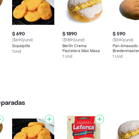
$ 690
$ 1890
$ 590
($690/und)
($1890/und)
($590/und)
Sopaipilla
Berlín Crema
Pan Amasado 
Pastelera Mas Masa
Bredenmaste
1Und
1 Und
1 Und
eparadas