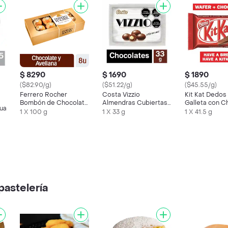
$ 8290
$ 1690
$ 1890
($82.90/g)
($51.22/g)
($45.55/g)
Ferrero Rocher
Costa Vizzio
Kit Kat Dedos
Bombón de Chocolate
Almendras Cubiertas
Galleta con C
gua
y Avellana
de Chocolate
1 X 100 g
1 X 33 g
1 X 41.5 g
pastelería