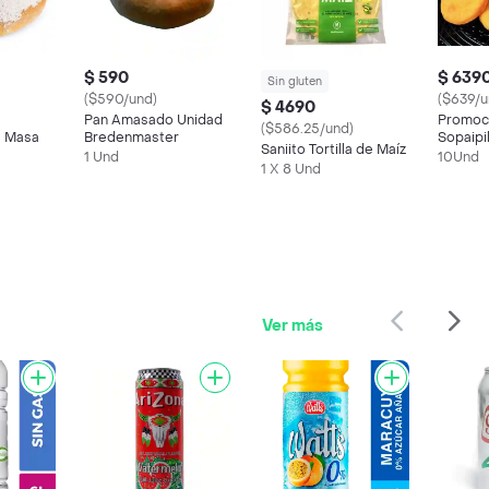
$ 590
$ 639
Sin gluten
($590/und)
($639/u
$ 4690
Pan Amasado Unidad
Promoc
($586.25/und)
s Masa
Bredenmaster
Sopaipi
Saniito Tortilla de Maíz
1 Und
10Und
1 X 8 Und
Ver más