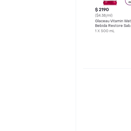
$ 2190
($4.38/ml)
Glaceau Vitamin Wa
Bebida Restore Sab
Tropical 500 cc
1 X 500 mL