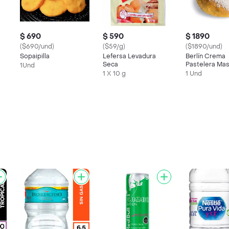
$ 690
$ 590
$ 1890
($690/und)
($59/g)
($1890/und)
Sopaipilla
Lefersa Levadura
Berlín Crema
Seca
Pastelera Ma
1Und
1 X 10 g
1 Und