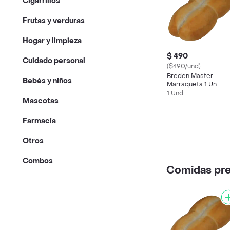
Cigarrillos
Frutas y verduras
Hogar y limpieza
$ 490
Cuidado personal
($490/und)
Breden Master
Bebés y niños
Marraqueta 1 Un
1 Und
Mascotas
Farmacia
Otros
Combos
Comidas pr