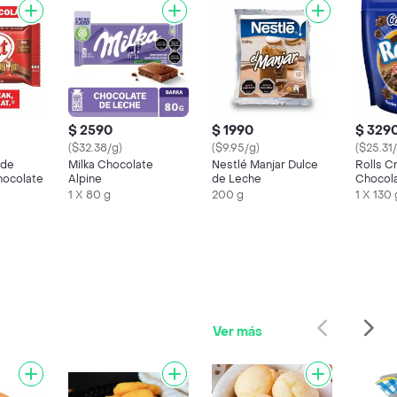
$ 2590
$ 1990
$ 329
($32.38/g)
($9.95/g)
($25.31
 de
Milka Chocolate
Nestlé Manjar Dulce
Rolls C
hocolate
Alpine
de Leche
Chocol
1 X 80 g
200 g
1 X 130 
Ver más