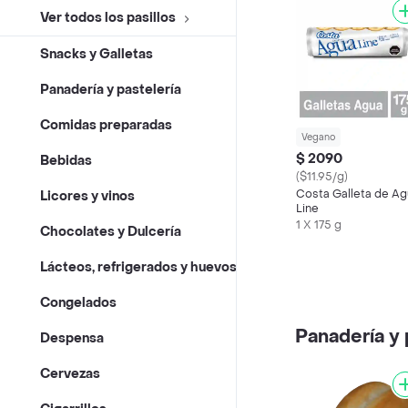
Ver todos los pasillos
Snacks y Galletas
Panadería y pastelería
Comidas preparadas
Vegano
$ 2090
Bebidas
($11.95/g)
Costa Galleta de A
Licores y vinos
Line
1 X 175 g
Chocolates y Dulcería
Lácteos, refrigerados y huevos
Congelados
Panadería y 
Despensa
Cervezas