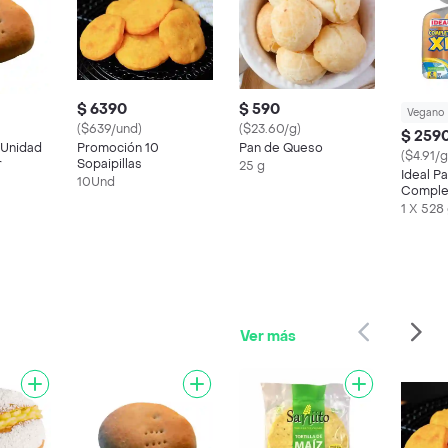
$ 6390
$ 590
Vegano
($639/und)
($23.60/g)
$ 259
Unidad
Promoción 10
Pan de Queso
($4.91/g
r
Sopaipillas
25 g
Ideal P
10Und
Comple
1 X 528
Ver más