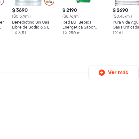
$ 3690
$ 2190
$ 2690
($0.57/ml)
($8.76/ml)
($0.45/ml)
ter
Benedictino Sin Gas
Red Bull Bebida
Pura Vida Agu
or
Libre de Sodio 6.5 L
Energética Sabor
Gas Purificada
Fruta Del Dragon 250
1 X 6,5 L
1 X 250 mL
1 X 6 L
cc
Ver más