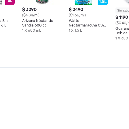
$ 3290
$ 2490
Sin azú
($4.84/ml)
($1.66/ml)
$ 1190
a Sin
Arizona Néctar de
Watts
($3.40/
 6 L
Sandia 680 cc
Nectarmaracuya 0%
Guaraná
Azucar Anadida 1.5
1 X 680 mL
1 X 1.5 L
Bebida
Litros
1 X 350