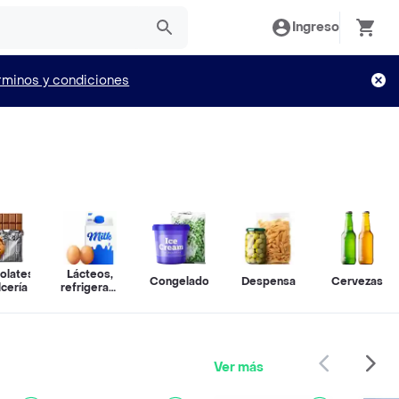
Ingreso
rminos y condiciones
olates
Lácteos,
Congelados
Despensa
Cervezas
lcería
refrigerados
y huevos
Ver más