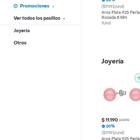
20%
Promociones
($11192/und)
Aros Plata 925 Perla
Rosada 8 Mm
Ver todos los pasillos
1Und
Joyería
Otros
Joyería
$ 11.190
$ 13.990
20%
($11192/und)
Aros Plata 925 Perla