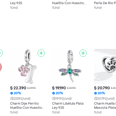
Ley 925
Huellita Con Huesito
Perla De Rio P
Plata 925
925
1Und
1Und
1Und
$ 22.390
$ 19.190
$ 20.790
$ 27.990
$ 23.990
$ 25
20%
20%
20%
($22392/und)
($19192/und)
($20792/und)
Charm Dije Perrito
Charm Libélula Plata
Charm Huella 
Huellita Con Huesito
Ley 925
Mascota Plata
Plata 925
Dije Pulsera J
1Und
1Und
1Und