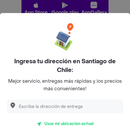
App Store
Google play
AppGallery
Pide tu comida favorita cerca de ti
Categorías
Ingresa tu dirección en Santiago de
Chile:
Únete a Rappi
Mejor servicio, entregas más rápidas y los precios
más convenientes!
Sobre Rappi
Descubre las
PROMOCIONES
que tenemos
para ti
Facebook
Twitter
Instagram
Usar mi ubicación actual
©
2026
Rappi Inc. All rights reserved.