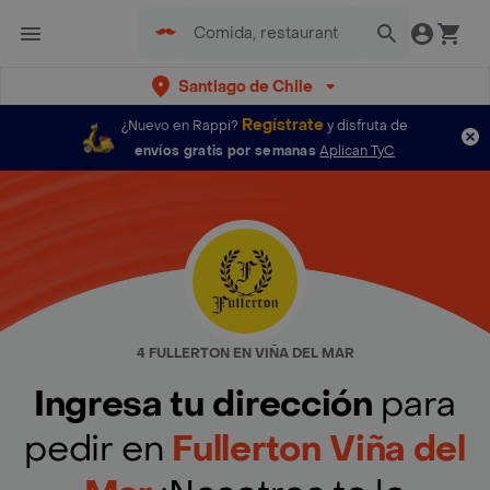
Santiago de Chile
Regístrate
¿Nuevo en Rappi?
y disfruta de
envíos gratis por semanas
Aplican TyC
4 FULLERTON EN VIÑA DEL MAR
Ingresa tu dirección
para
pedir en
Fullerton Viña del