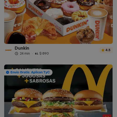
Dunkin
4.5
24 min
·
$ 890
Envío Gratis: Aplican TyC