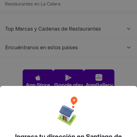
Restaurantes en La Calera
Top Marcas y Cadenas de Restaurantes
Encuéntranos en estos países
App Store
Google play
AppGallery
Pide tu comida favorita cerca de ti
Categorías