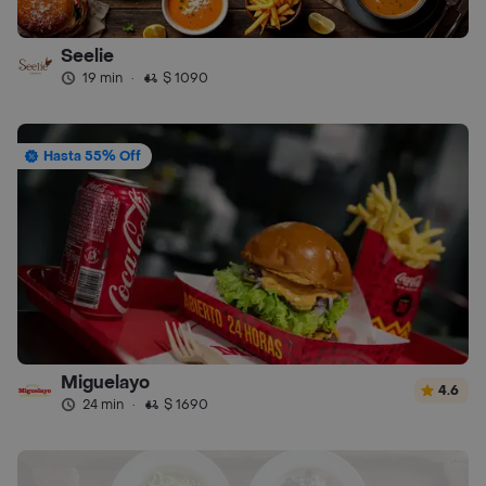
Seelie
19 min
·
$ 1090
Hasta 55% Off
Miguelayo
4.6
24 min
·
$ 1690