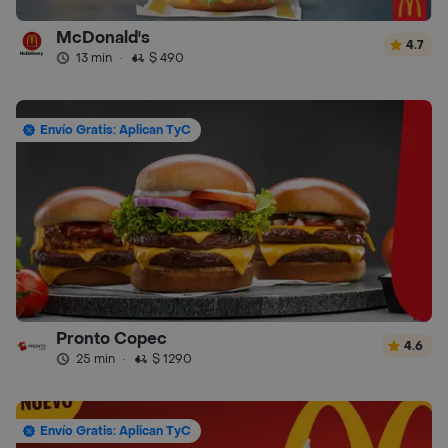
McDonald's
4.7
13 min
·
$ 490
Envío Gratis: Aplican TyC
Pronto Copec
4.6
25 min
·
$ 1290
Envío Gratis: Aplican TyC