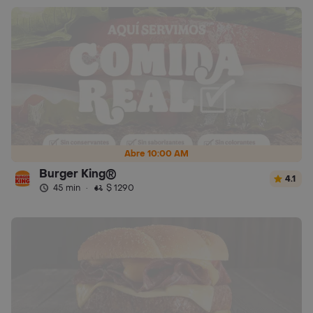
Abre 10:00 AM
Burger King®
4.1
45 min
·
$ 1290