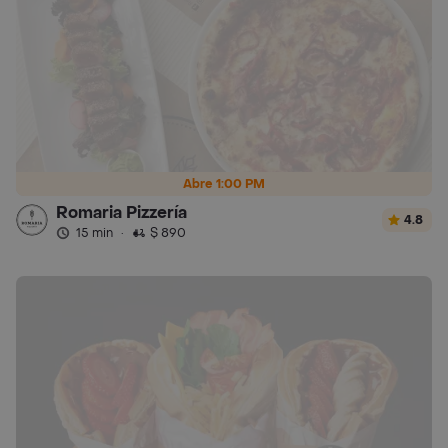
Abre 1:00 PM
Romaria Pizzería
4.8
15 min
·
$ 890