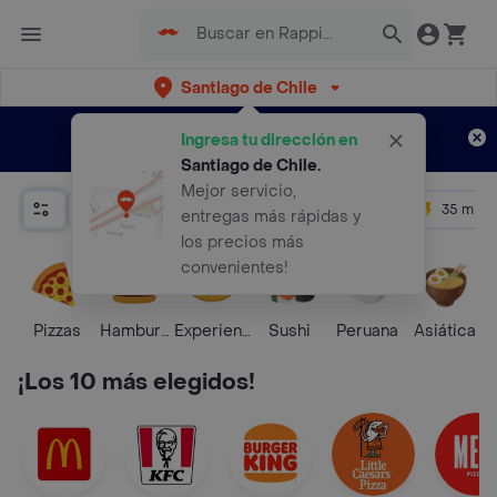
Santiago de Chile
Regístrate
¿Nuevo en Rappi?
y disfruta de
Ingresa tu dirección en
envíos gratis por semanas
Aplican TyC
Santiago de Chile
.
Mejor servicio,
Relevancia
Promos
+ 4.5
35 mins
entregas más rápidas y
los precios más
convenientes!
Pizzas
Hamburguesa
Experiencias Culinarias
Sushi
Peruana
Asiática
P
¡Los 10 más elegidos!