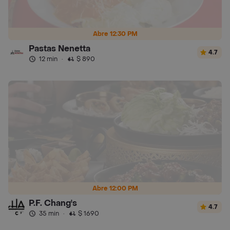
Abre 12:30 PM
Pastas Nenetta
4.7
12 min
·
$ 890
Abre 12:00 PM
P.F. Chang's
4.7
35 min
·
$ 1690