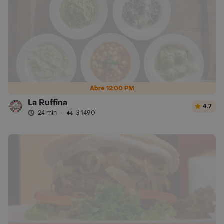
Abre 12:00 PM
La Ruffina
4.7
24 min
·
$ 1490