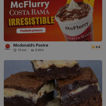
Mcdonald's Postre
4.4
13 min
·
$ 890