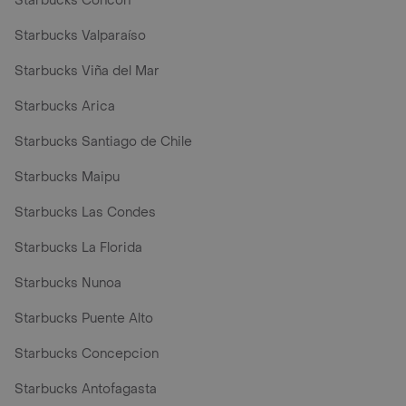
Starbucks Concón
Starbucks Valparaíso
Starbucks Viña del Mar
Starbucks Arica
Starbucks Santiago de Chile
Starbucks Maipu
Starbucks Las Condes
Starbucks La Florida
Starbucks Nunoa
Starbucks Puente Alto
Starbucks Concepcion
Starbucks Antofagasta