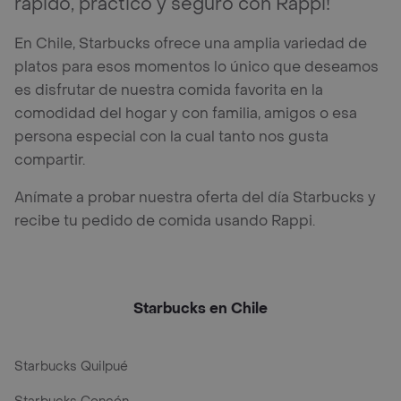
rápido, práctico y seguro con Rappi!
En Chile, Starbucks ofrece una amplia variedad de
platos para esos momentos lo único que deseamos
es disfrutar de nuestra comida favorita en la
comodidad del hogar y con familia, amigos o esa
persona especial con la cual tanto nos gusta
compartir.
Anímate a probar nuestra oferta del día Starbucks y
recibe tu pedido de comida usando Rappi.
Starbucks en Chile
Starbucks Quilpué