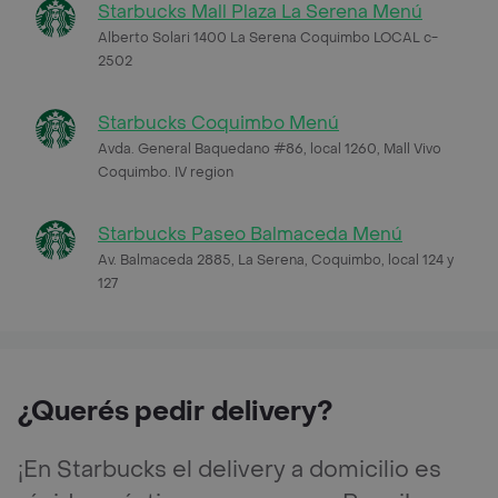
Starbucks Mall Plaza La Serena Menú
Alberto Solari 1400 La Serena Coquimbo LOCAL c-
2502
Starbucks Coquimbo Menú
Avda. General Baquedano #86, local 1260, Mall Vivo
Coquimbo. IV region
Starbucks Paseo Balmaceda Menú
Av. Balmaceda 2885, La Serena, Coquimbo, local 124 y
127
¿Querés pedir delivery?
¡En Starbucks el delivery a domicilio es