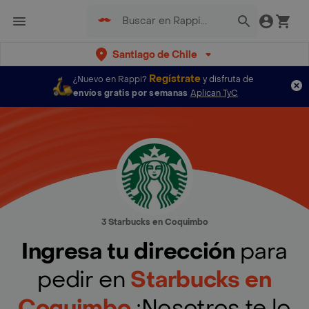
Santiago de Chile
Regístrate
¿Nuevo en Rappi?
y disfruta de
envíos gratis por semanas
Aplican TyC
3 Starbucks en Coquimbo
Ingresa tu dirección
para
pedir en
Starbucks en
Coquimbo
¡Nosotros te lo