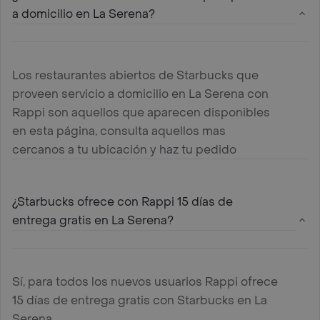
a domicilio en La Serena?
Los restaurantes abiertos de Starbucks que
proveen servicio a domicilio en La Serena con
Rappi son aquellos que aparecen disponibles
en esta página, consulta aquellos mas
cercanos a tu ubicación y haz tu pedido
¿Starbucks ofrece con Rappi 15 días de
entrega gratis en La Serena?
Sí, para todos los nuevos usuarios Rappi ofrece
15 días de entrega gratis con Starbucks en La
Serena