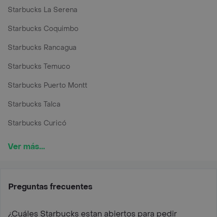
Starbucks La Serena
Starbucks Coquimbo
Starbucks Rancagua
Starbucks Temuco
Starbucks Puerto Montt
Starbucks Talca
Starbucks Curicó
Ver más...
Preguntas frecuentes
¿Cuáles Starbucks estan abiertos para pedir