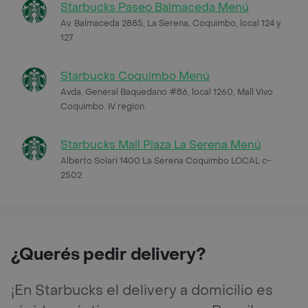
Starbucks Paseo Balmaceda Menú
Av. Balmaceda 2885, La Serena, Coquimbo, local 124 y
127
Starbucks Coquimbo Menú
Avda. General Baquedano #86, local 1260, Mall Vivo
Coquimbo. IV region
Starbucks Mall Plaza La Serena Menú
Alberto Solari 1400 La Serena Coquimbo LOCAL c-
2502
¿Querés pedir delivery?
¡En Starbucks el delivery a domicilio es