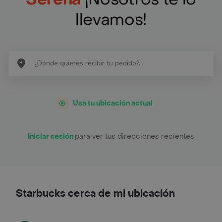
llevamos!
Usa tu ubicación actual
Iniciar sesión
para ver tus direcciones recientes
Starbucks cerca de mi ubicación