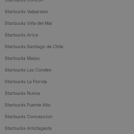
Starbucks Concón
Starbucks Valparaíso
Starbucks Viña del Mar
Starbucks Arica
Starbucks Santiago de Chile
Starbucks Maipu
Starbucks Las Condes
Starbucks La Florida
Starbucks Nunoa
Starbucks Puente Alto
Starbucks Concepcion
Starbucks Antofagasta