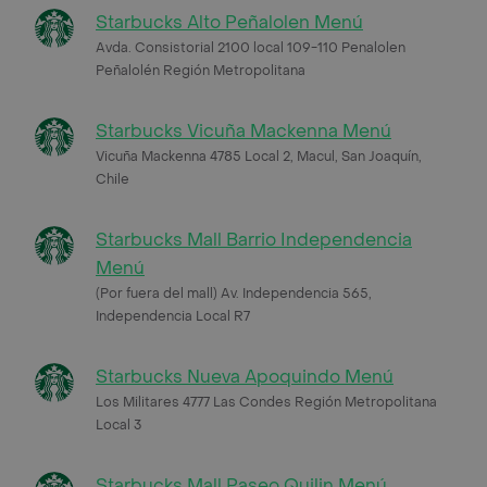
Starbucks Alto Peñalolen Menú
Avda. Consistorial 2100 local 109-110 Penalolen
Peñalolén Región Metropolitana
Starbucks Vicuña Mackenna Menú
Vicuña Mackenna 4785 Local 2, Macul, San Joaquín,
Chile
Starbucks Mall Barrio Independencia
Menú
(Por fuera del mall) Av. Independencia 565,
Independencia Local R7
Starbucks Nueva Apoquindo Menú
Los Militares 4777 Las Condes Región Metropolitana
Local 3
Starbucks Mall Paseo Quilin Menú