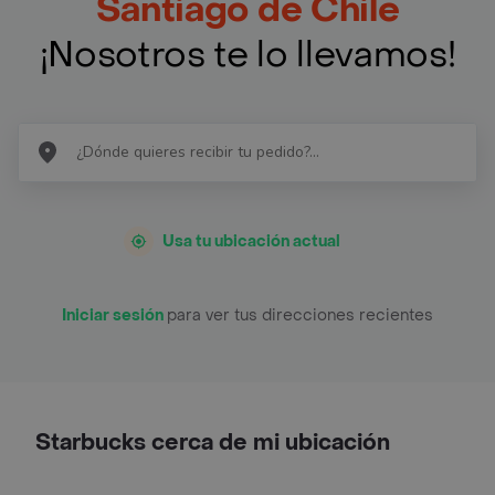
Santiago de Chile
¡Nosotros te lo llevamos!
Usa tu ubicación actual
Iniciar sesión
para ver tus direcciones recientes
Starbucks cerca de mi ubicación