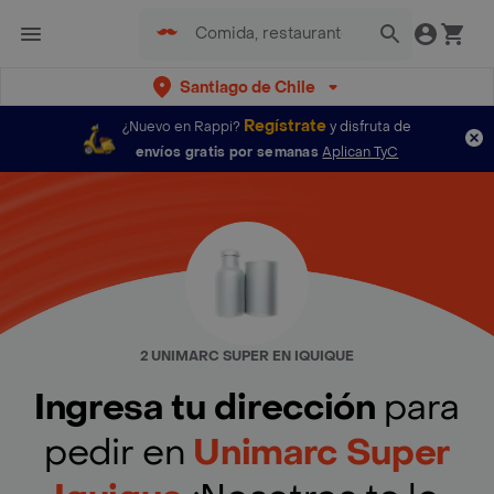
Santiago de Chile
Regístrate
¿Nuevo en Rappi?
y disfruta de
envíos gratis por semanas
Aplican TyC
2 UNIMARC SUPER EN IQUIQUE
Ingresa tu dirección
para
pedir en
Unimarc Super