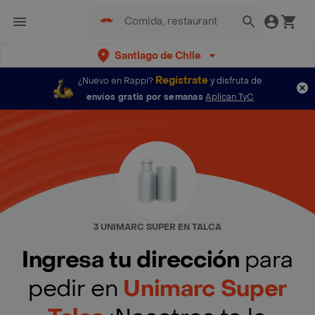
Santiago de Chile
Regístrate
¿Nuevo en Rappi?
y disfruta de
envíos gratis por semanas
Aplican TyC
3 UNIMARC SUPER EN TALCA
Ingresa tu dirección
para
pedir en
Unimarc Super