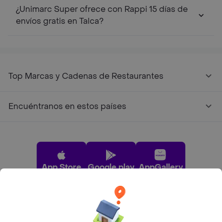
¿Unimarc Super ofrece con Rappi 15 días de
envíos gratis en Talca?
Top Marcas y Cadenas de Restaurantes
Encuéntranos en estos países
App Store
Google play
AppGallery
Pide tu comida favorita cerca de ti