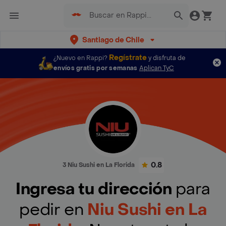
Santiago de Chile
Regístrate
¿Nuevo en Rappi?
y disfruta de
envíos gratis por semanas
Aplican TyC
0.8
3 Niu Sushi en La Florida
Ingresa tu dirección
para
pedir en
Niu Sushi en La