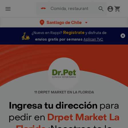
Santiago de Chile
Regístrate
¿Nuevo en Rappi?
y disfruta de
envíos gratis por semanas
Aplican TyC
11 DRPET MARKET EN LA FLORIDA
Ingresa tu dirección
para
pedir en
Drpet Market La