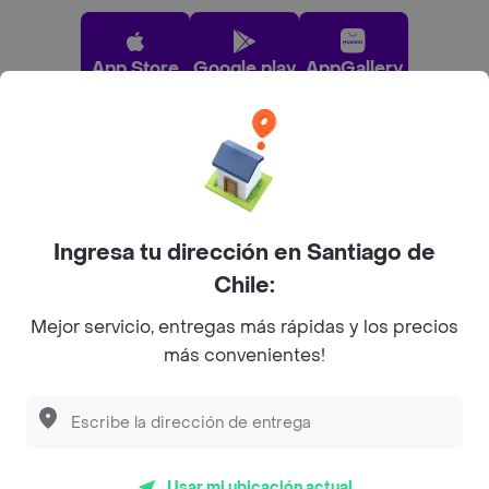
App Store
Google play
AppGallery
Pide tu comida favorita cerca de ti
Categorías
Ingresa tu dirección en Santiago de
Chile:
Únete a Rappi
Mejor servicio, entregas más rápidas y los precios
más convenientes!
Sobre Rappi
Descubre las
PROMOCIONES
que tenemos
para ti
Facebook
Twitter
Instagram
Usar mi ubicación actual