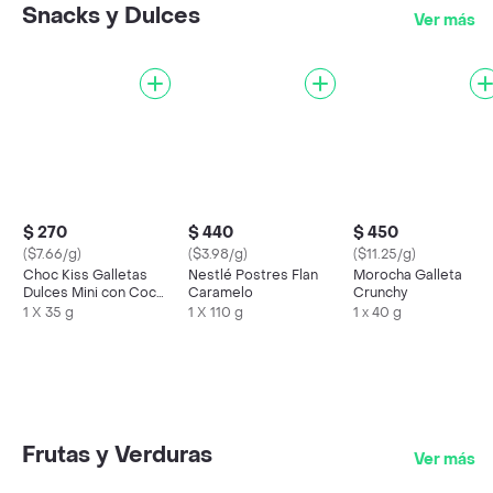
Snacks y Dulces
Ver más
$ 270
$ 440
$ 450
($7.66/g)
($3.98/g)
($11.25/g)
Choc Kiss Galletas
Nestlé Postres Flan
Morocha Galleta
Dulces Mini con Coco
Caramelo
Crunchy
y Chips de Chocolate
1 X 35 g
1 X 110 g
1 x 40 g
Frutas y Verduras
Ver más