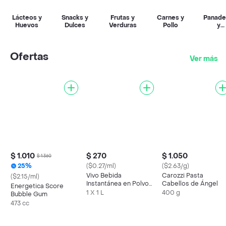
Lácteos y
Snacks y
Frutas y
Carnes y
Panade
Huevos
Dulces
Verduras
Pollo
y
Reposte
Ofertas
Ver más
$ 1.010
$ 270
$ 1.050
$ 1.360
25%
($0.27/ml)
($2.63/g)
Vivo Bebida
Carozzi Pasta
($2.15/ml)
Instantánea en Polvo
Cabellos de Ángel
Energetica Score
Sabor a Berries 1 L
1 X 1 L
400 g
Bubble Gum
473 cc