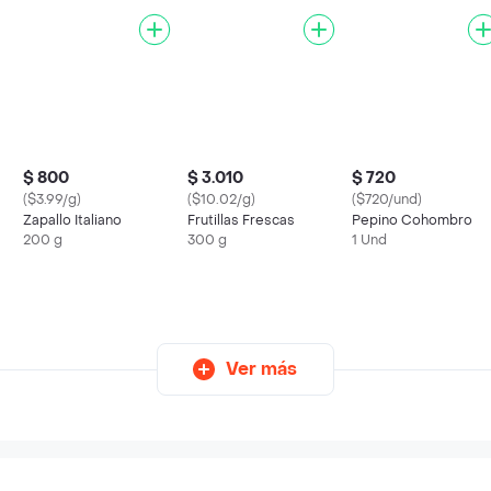
$ 800
$ 3.010
$ 720
($3.99/g)
($10.02/g)
($720/und)
Zapallo Italiano
Frutillas Frescas
Pepino Cohombro
200 g
300 g
1 Und
Ver más