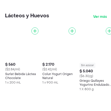
Lácteos y Huevos
Ver más
$ 560
$ 2.170
Sin azúcar
($2.84/ml)
($2.42/ml)
$ 5.040
Surlat Bebida Láctea
Colun Yogurt Origen
($6.30/g)
Chocolate
Natural
Griego Quillayes
1 x 200 mL
1 x 900 mL
Yogurtno Endulzado
Sin Lactosa Protein
1 X 800 g