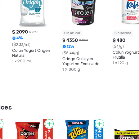
$ 2090
$ 2190
Sin azúcar
Sin lactosa
4%
$ 4350
$ 480
$ 4990
a
($2.33/ml)
12%
($4/g)
Colun Yogurt Origen
Colun Yoghurt
($5.44/g)
Natural
Frutilla
Griego Quillayes
1 x 900 mL
1 x 120 g
Yogurtno Endulzado
Sin Lactosa Protein
1 X 800 g
lces