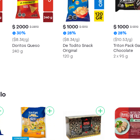
$ 2000
$ 1000
$ 1000
$ 2890
$ 1390
$ 1390
30%
28%
28%
($8.34/g)
($8.34/g)
($10.53/g)
Doritos Queso
De Todito Snack
Triton Pack Ga
Original
Chocolate
240 g
120 g
2 x 95 g
lo