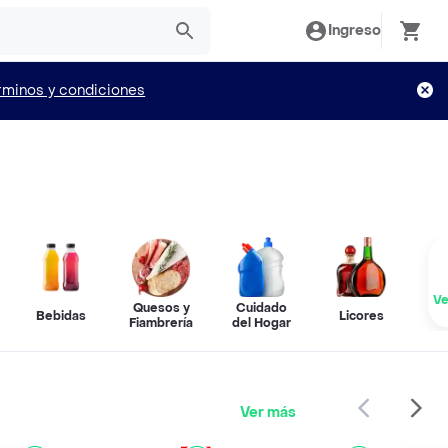
Ingreso
rminos y condiciones
Ve
Quesos y
Cuidado
Bebidas
Licores
Fiambrería
del Hogar
Ver más