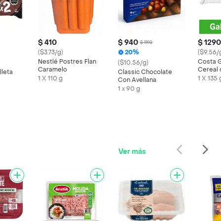
$ 410
$ 940
$ 1290
$ 1190
($3.73/g)
20%
($9.56/
Nestlé Postres Flan
Costa G
($10.56/g)
Caramelo
Cereal
lleta
Classic Chocolate
1 X 110 g
1 X 135 
Con Avellana
1 x 90 g
Ver más