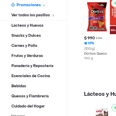
Promociones
Ver todos los pasillos
Lácteos y Huevos
Snacks y Dulces
$ 990
$ 1150
13%
Carnes y Pollo
($10/g)
Doritos Queso
Frutas y Verduras
100 g
Panadería y Repostería
Esenciales de Cocina
Bebidas
Lácteos y H
Quesos y Fiambrería
Cuidado del Hogar