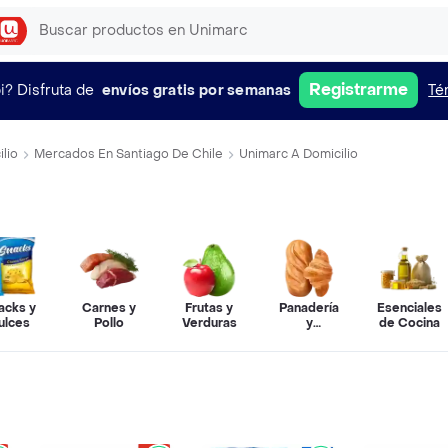
Registrarme
i?
Disfruta de
envíos gratis por semanas
Té
lio
Mercados En Santiago De Chile
Unimarc A Domicilio
acks y
Carnes y
Frutas y
Panadería
Esenciales
ulces
Pollo
Verduras
y
de Cocina
Repostería