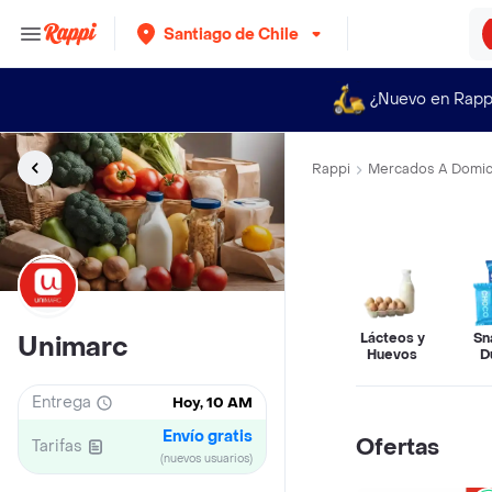
Santiago de Chile
¿Nuevo en Rapp
Rappi
Mercados A Domici
Lácteos y
Sn
Unimarc
Huevos
D
Entrega
Hoy, 10 AM
Envío gratis
Ofertas
Tarifas
(nuevos usuarios)