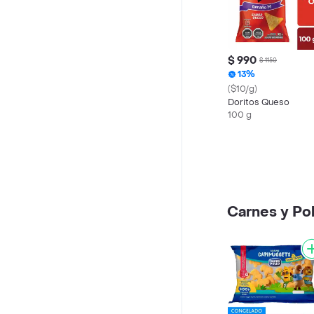
$ 990
$ 1150
13%
($10/g)
Doritos Queso
100 g
Carnes y Pol