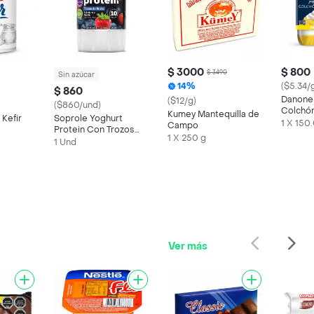
$ 3000
$ 800
$ 3490
Sin azúcar
14%
($5.34/
$ 860
Danone 
($12/g)
($860/und)
Colchón
Kumey Mantequilla de
 Kefir
Soprole Yoghurt
Sabor 
1 X 150
Campo
Protein Con Trozos
1 X 250 g
Arã¡ndonos y Frutilla
1 Und
Ver más