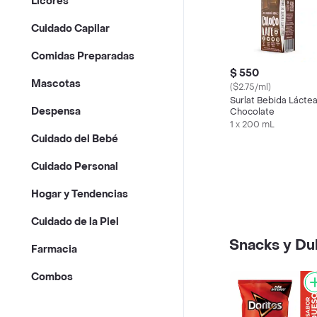
Licores
Cuidado Capilar
Comidas Preparadas
$ 550
Mascotas
($2.75/ml)
Surlat Bebida Lácte
Despensa
Chocolate
1 x 200 mL
Cuidado del Bebé
Cuidado Personal
Hogar y Tendencias
Cuidado de la Piel
Snacks y Du
Farmacia
Combos