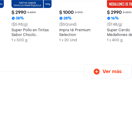
$ 2990
$ 1000
$ 2990
$ 4890
$ 1390
$ 3590
38%
28%
16%
($5.98/g)
($50/und)
($7.48/g)
Super Pollo en Tiritas
Impra té Premium
Super Cerdo
Sabor Choclo
Selection
Medallones de
Mantequilla
1 x 500 g
1 x 20 Und
1 x 400 g
Ver más