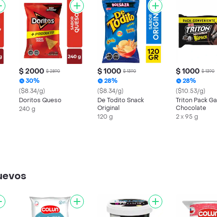
$ 2000
$ 1000
$ 1000
$ 2890
$ 1390
$ 1390
30%
28%
28%
($8.34/g)
($8.34/g)
($10.53/g)
Doritos Queso
De Todito Snack
Triton Pack Ga
Original
Chocolate
240 g
120 g
2 x 95 g
uevos