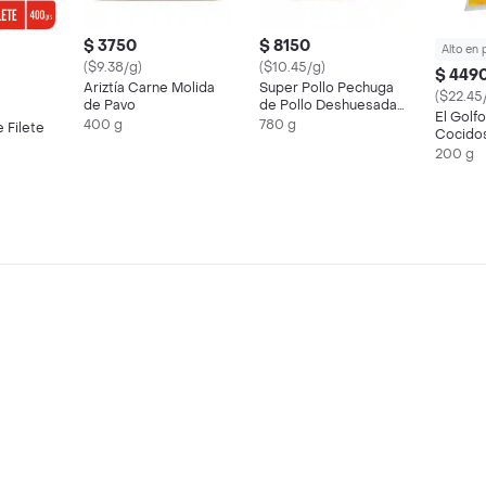
$ 3750
$ 8150
Alto en 
($9.38/g)
($10.45/g)
$ 449
Ariztía Carne Molida
Super Pollo Pechuga
($22.45
de Pavo
de Pollo Deshuesada
El Golf
sin Marinar
400 g
780 g
 Filete
Cocidos
200 g