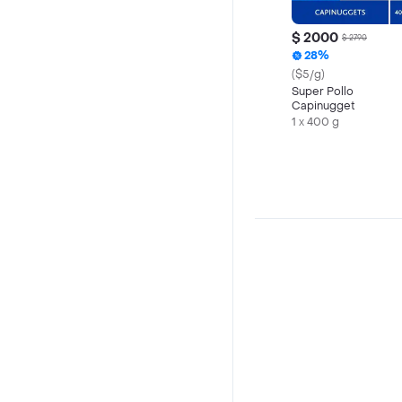
$ 2000
$ 2790
28%
($5/g)
Super Pollo
Capinugget
1 x 400 g