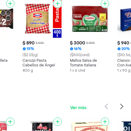
$ 890
$ 3000
$ 940
$ 1050
$ 3590
15%
16%
20%
($2.23/g)
($500/und)
($10.56
lleta
Carozzi Pasta
Malloa Salsa de
Classic
Cabellos de Ángel
Tomate Italiana
Con Ave
400 g
1 x 6 Und
1 x 90 g
Ver más