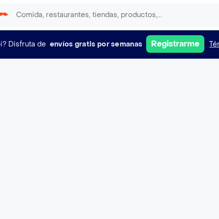
Registrarme
i?
Disfruta de
envíos gratis por semanas
Té