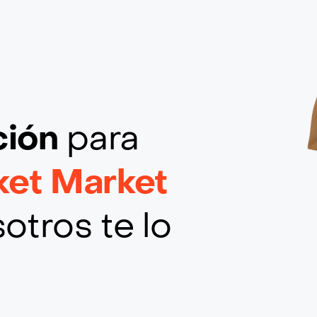
ción
para
ket Market
otros te lo