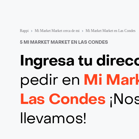
Rappi
Mi Market Market cerca de mi
Mi Market Market en Las Condes
5 MI MARKET MARKET EN LAS CONDES
Ingresa tu direc
pedir en
Mi Mar
Las Condes
¡Nos
llevamos!