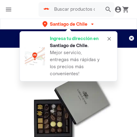
Santiago de Chile
Regístrate
¿Nuevo en Rappi?
y disfruta de
Ingresa tu dirección en
envíos gratis por semanas
Aplican TyC
Santiago de Chile
.
Mejor servicio,
entregas más rápidas y
los precios más
convenientes!