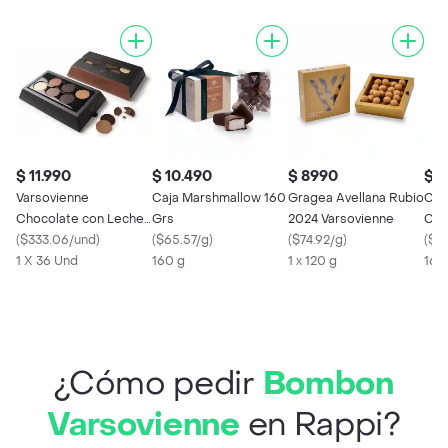
$ 11.990
$ 10.490
$ 8990
$ 1
Varsovienne
Caja Marshmallow 160
Gragea Avellana Rubio
Caj
Chocolate con Leche
Grs
2024 Varsovienne
Clá
Coins
(
$333.06/und
)
(
$65.57/g
)
(
$74.92/g
)
(
$10
1 X 36 Und
160 g
1 x 120 g
163
¿Cómo pedir
Bombon
Varsovienne
en Rappi?