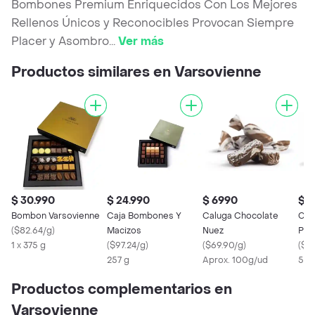
Bombones Premium Enriquecidos Con Los Mejores
Rellenos Únicos y Reconocibles Provocan Siempre
Placer y Asombro
...
Ver más
Productos similares en Varsovienne
$ 30.990
$ 24.990
$ 6990
$ 4
Bombon Varsovienne
Caja Bombones Y
Caluga Chocolate
Caj
(
$82.64/g
)
Macizos
Nuez
Pre
1 x 375 g
(
$97.24/g
)
(
$69.90/g
)
(
$76
257 g
Aprox. 100g/ud
550
Productos complementarios en
Varsovienne